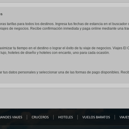
a
te.
date.
ress
Press
es
e
the
estion
question
ras tarifas para todos los destinos. Ingresa tus fechas de estancia en el buscado
ark
mark
o viajes de negocios. Recibe confirmación inmediata y paga online mediante una t
ey
key
to
t
get
e
the
ximizar tu tiempo en el destino o lograr el éxito de tu viaje de negocios. Viajes El
eyboard
keyboard
lujo, hoteles de diseño y hoteles con encanto, uno para cada ocasión.
ortcuts
shortcuts
r
for
hanging
changing
tes.
dates.
r tus datos personales y seleccionar una de las formas de pago disponibles. Recib
ANDES VIAJES
CRUCEROS
HOTELES
VUELOS BARATOS
VIAJES