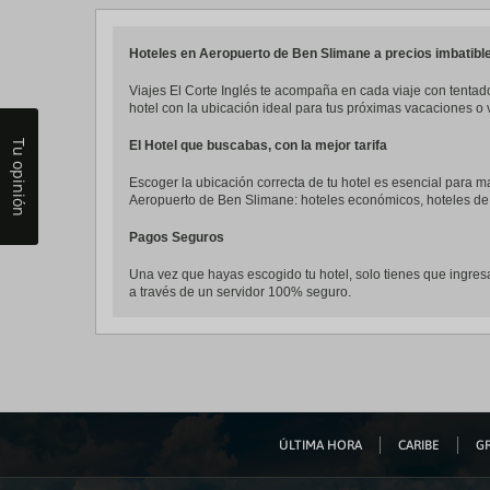
a
da
P
Hoteles en Aeropuerto de Ben Slimane a precios imbatibl
th
qu
Viajes El Corte Inglés te acompaña en cada viaje con tentado
m
hotel con la ubicación ideal para tus próximas vacaciones 
k
to
Tu opinión
El Hotel que buscabas, con la mejor tarifa
ge
th
Escoger la ubicación correcta de tu hotel es esencial para ma
k
Aeropuerto de Ben Slimane: hoteles económicos, hoteles de 
sh
fo
Pagos Seguros
c
da
Una vez que hayas escogido tu hotel, solo tienes que ingresa
a través de un servidor 100% seguro.
ÚLTIMA HORA
CARIBE
GR