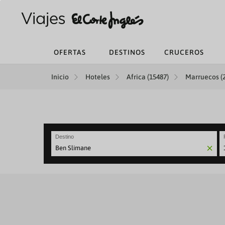
OFERTAS
DESTINOS
CRUCEROS
Inicio
Hoteles
Africa (15487)
Marruecos (
Destino
N
fo
to
in
wi
th
ca
a
se