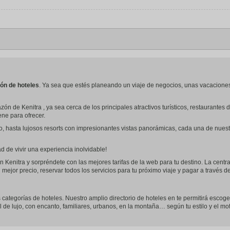
ón de hoteles
. Ya sea que estés planeando un viaje de negocios, unas vacacione
ón de Kenitra , ya sea cerca de los principales atractivos turísticos, restaurant
iene para ofrecer.
o, hasta lujosos resorts con impresionantes vistas panorámicas, cada una de nues
 de vivir una experiencia inolvidable!
 Kenitra y sorpréndete con las mejores tarifas de la web para tu destino. La centr
 mejor precio, reservar todos los servicios para tu próximo viaje y pagar a través 
as categorías de hoteles. Nuestro amplio directorio de hoteles en te permitirá escoge
l de lujo, con encanto, familiares, urbanos, en la montaña… según tu estilo y el mot