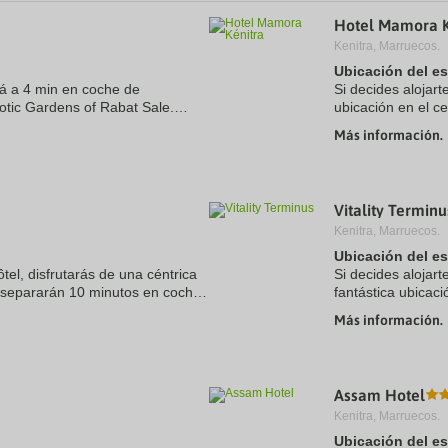
a
Hotel Mamora K
te.
date.
ress
Press
Kenitra, Marruecos.
e
the
Ubicación del e
estion
question
tá a 4 min en coche de
Si decides alojart
ark
mark
xotic Gardens of Rabat Sale.
ubicación en el c
ey
key
 a 10,8 km de Kasbat Mahdia y a
coche de Exotic G
to
Más información.
t
get
Además, ...
e
the
eyboard
keyboard
ortcuts
shortcuts
r
for
Vitality Terminu
hanging
changing
Kenitra, Marruecos.
tes.
dates.
Ubicación del e
tel, disfrutarás de una céntrica
Si decides alojart
e separarán 10 minutos en coche
fantástica ubicac
c Gardens of Rabat Sale.
de Universidad Ibn
Más información.
...
Assam Hotel
Kenitra, Marruecos.
Ubicación del e