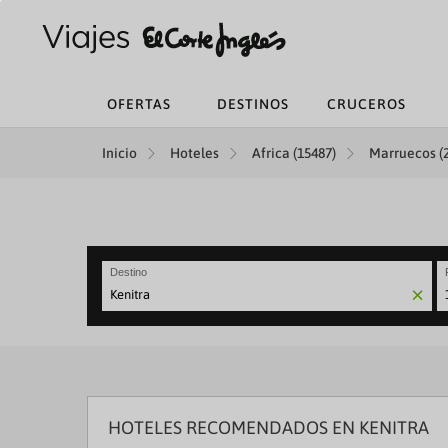
OFERTAS
DESTINOS
CRUCEROS
Inicio
Hoteles
Africa (15487)
Marruecos (
Destino
N
fo
to
in
wi
th
ca
HOTELES RECOMENDADOS EN KENITRA
a
se