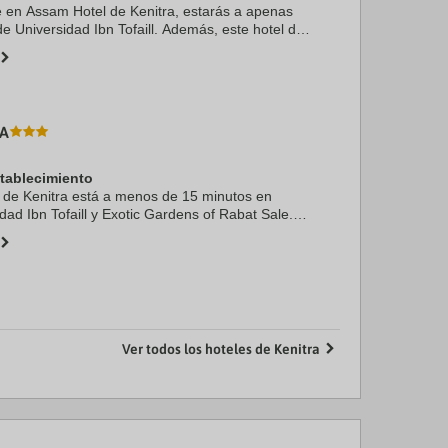
te en Assam Hotel de Kenitra, estarás a apenas
e Universidad Ibn Tofaill. Además, este hotel de
a a 9,6 km de Exotic Gardens of Rabat Sale y a
BA
stablecimiento
 de Kenitra está a menos de 15 minutos en
dad Ibn Tofaill y Exotic Gardens of Rabat Sale.
rtamento se encuentra a 12,7 km de Kasbat
m de ...
Ver todos los hoteles de Kenitra