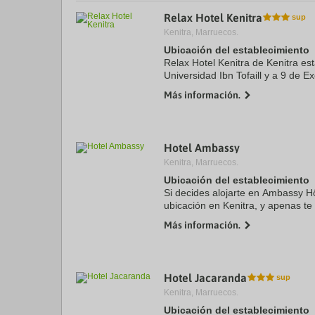
a
Relax Hotel Kenitra
da
Kenitra, Marruecos.
P
th
Ubicación del establecimiento
qu
Relax Hotel Kenitra de Kenitra es
m
Universidad Ibn Tofaill y a 9 de E
k
Además, este hotel se encuentra
to
Más información.
10,9 km de Kenitra ...
ge
th
k
sh
fo
Hotel Ambassy
c
Kenitra, Marruecos.
da
Ubicación del establecimiento
Si decides alojarte en Ambassy Hô
ubicación en Kenitra, y apenas t
de Universidad Ibn Tofaill y Exoti
Más información.
Además, este ...
Hotel Jacaranda
Kenitra, Marruecos.
Ubicación del establecimiento