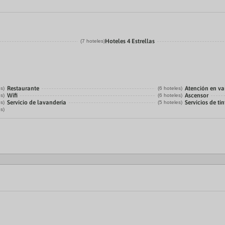
Hoteles 4 Estrellas
(7 hoteles)
Restaurante
Atención en va
es)
(6 hoteles)
Wifi
Ascensor
es)
(6 hoteles)
Servicio de lavandería
Servicios de tin
es)
(5 hoteles)
es)