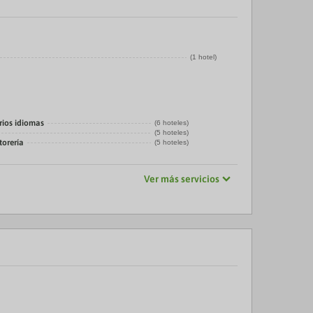
(1 hotel)
rios idiomas
(6 hoteles)
(5 hoteles)
torería
(5 hoteles)
Ver más servicios