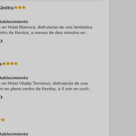
énitra
stablecimiento
e en Hotel Mamora, disfrutarás de una fantástica
entro de Kenitra, a menos de diez minutos en
ardens of Rabat Sale y Universidad Ibn Tofaill.
s
stablecimiento
e en Hotel Vitality Terminus, disfrutarás de una
ión en pleno centro de Kenitra, a 4 min en coche
 Tofaill y a 5 de Exotic Gardens of Rabat Sale.
stablecimiento