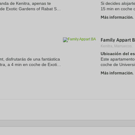
randa de Kenitra, apenas te
Si decides alojar
de Exotic Gardens of Rabat Sale
15 min en coche d
 este hotel se encuentra a 7,7
esquí se encuentr
Más información.
14,1 km de ...
Family Appart 
Kenitra, Marruecos.
Ubicación del e
t, disfrutarás de una fantástica
Este apartamento
tra, a 4 min en coche de Exotic
coche de Universi
iversidad Ibn Tofaill. Además,
Además, este apa
Más información.
Mahdia y a 12,8 k