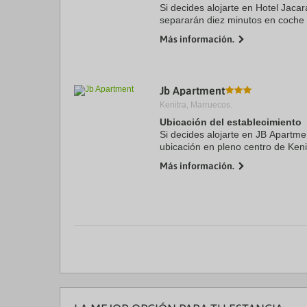
Si decides alojarte en Hotel Jaca
separarán diez minutos en coche 
y Universidad Ibn Tofaill. Además,
Más información.
km de Kasbat ...
Jb Apartment
Kenitra, Marruecos.
Ubicación del establecimiento
Si decides alojarte en JB Apartmen
ubicación en pleno centro de Keni
Gardens of Rabat Sale y a 6 de Un
Más información.
este ...