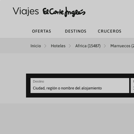
OFERTAS
DESTINOS
CRUCEROS
Inicio
Hoteles
Africa (15487)
Marruecos (
Destino
N
fo
to
in
wi
th
ca
a
se