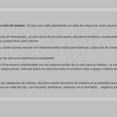
a
te.
date.
ress
Press
e
the
estion
question
ark
mark
ección de hoteles
. Ya sea que estés planeando un viaje de negocios, unas vacaci
ey
key
to
zón de Khemisset , ya sea cerca de los principales atractivos turísticos, restaura
t
get
la ciudad tiene para ofrecer.
e
the
eyboard
keyboard
o, hasta lujosos resorts con impresionantes vistas panorámicas, cada una de nues
ortcuts
shortcuts
r
for
hanging
changing
 de vivir una experiencia inolvidable!
tes.
dates.
n Khemisset y sorpréndete con las mejores tarifas de la web para tu destino. La cen
 mejor precio, reservar todos los servicios para tu próximo viaje y pagar a través 
 las categorías de hoteles. Nuestro amplio directorio de hoteles en te permitirá esc
seas un hotel de lujo, con encanto, familiares, urbanos, en la montaña… según tu esti