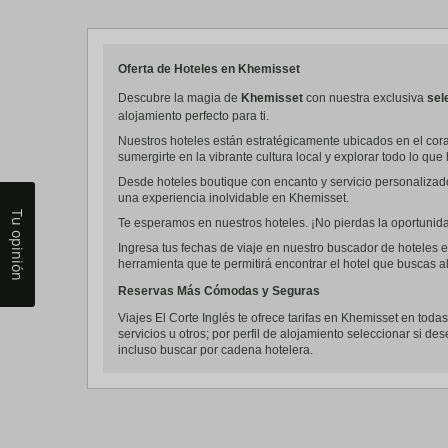
a
da
P
th
Oferta de Hoteles en Khemisset
qu
m
Descubre la magia de
Khemisset
con nuestra exclusiva
sel
k
alojamiento perfecto para ti.
to
Nuestros hoteles están estratégicamente ubicados en el cora
ge
sumergirte en la vibrante cultura local y explorar todo lo que 
th
k
Desde hoteles boutique con encanto y servicio personalizad
sh
una experiencia inolvidable en Khemisset.
fo
Tu opinión
c
Te esperamos en nuestros hoteles. ¡No pierdas la oportunidad
da
Ingresa tus fechas de viaje en nuestro buscador de hoteles e
herramienta que te permitirá encontrar el hotel que buscas al
Reservas Más Cómodas y Seguras
Viajes El Corte Inglés te ofrece tarifas en Khemisset en todas
servicios u otros; por perfil de alojamiento seleccionar si de
incluso buscar por cadena hotelera.