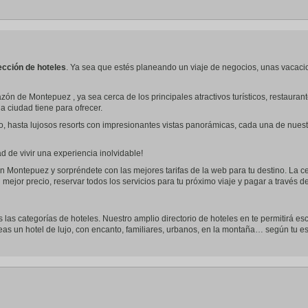
a
te.
date.
ress
Press
e
the
estion
question
ark
mark
ección de hoteles
. Ya sea que estés planeando un viaje de negocios, unas vacaci
ey
key
to
zón de Montepuez , ya sea cerca de los principales atractivos turísticos, restaur
t
get
la ciudad tiene para ofrecer.
e
the
eyboard
keyboard
o, hasta lujosos resorts con impresionantes vistas panorámicas, cada una de nues
ortcuts
shortcuts
r
for
hanging
changing
 de vivir una experiencia inolvidable!
tes.
dates.
n Montepuez y sorpréndete con las mejores tarifas de la web para tu destino. La ce
 mejor precio, reservar todos los servicios para tu próximo viaje y pagar a través 
s las categorías de hoteles. Nuestro amplio directorio de hoteles en te permitirá es
seas un hotel de lujo, con encanto, familiares, urbanos, en la montaña… según tu esti