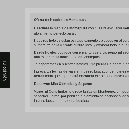
a
da
P
th
Oferta de Hoteles en Montepuez
qu
m
Descubre la magia de
Montepuez
con nuestra exclusiva
sel
k
alojamiento perfecto para ti.
to
Nuestros hoteles están estratégicamente ubicados en el cora
ge
sumergirte en la vibrante cultura local y explorar todo lo que 
th
k
Desde hoteles boutique con encanto y servicio personalizad
sh
una experiencia inolvidable en Montepuez.
fo
Tu opinión
c
Te esperamos en nuestros hoteles. ¡No pierdas la oportunidad
da
Ingresa tus fechas de viaje en nuestro buscador de hoteles e
herramienta que te permitirá encontrar el hotel que buscas al
Reservas Más Cómodas y Seguras
Viajes El Corte Inglés te ofrece tarifas en Montepuez en toda
servicios u otros; por perfil de alojamiento seleccionar si de
incluso buscar por cadena hotelera.