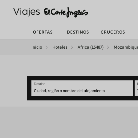
OFERTAS
DESTINOS
CRUCEROS
Inicio
Hoteles
Africa (15487)
Mozambique
Destino
N
fo
to
in
wi
th
ca
a
se