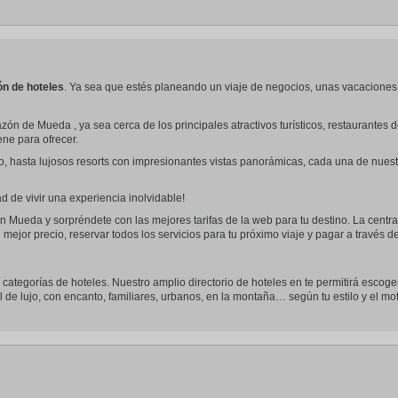
a
te.
date.
ress
Press
e
the
estion
question
ark
mark
ón de hoteles
. Ya sea que estés planeando un viaje de negocios, unas vacaciones
ey
key
to
zón de Mueda , ya sea cerca de los principales atractivos turísticos, restaurante
t
get
iene para ofrecer.
e
the
eyboard
keyboard
o, hasta lujosos resorts con impresionantes vistas panorámicas, cada una de nues
ortcuts
shortcuts
r
for
hanging
changing
 de vivir una experiencia inolvidable!
tes.
dates.
n Mueda y sorpréndete con las mejores tarifas de la web para tu destino. La centra
 mejor precio, reservar todos los servicios para tu próximo viaje y pagar a través 
 categorías de hoteles. Nuestro amplio directorio de hoteles en te permitirá escoger
l de lujo, con encanto, familiares, urbanos, en la montaña… según tu estilo y el mot