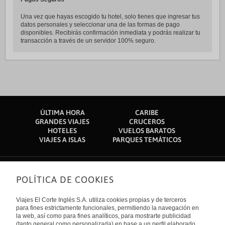
Una vez que hayas escogido tu hotel, solo tienes que ingresar tus
datos personales y seleccionar una de las formas de pago
disponibles. Recibirás confirmación inmediata y podrás realizar tu
transacción a través de un servidor 100% seguro.
ÚLTIMA HORA
CARIBE
GRANDES VIAJES
CRUCEROS
HOTELES
VUELOS BARATOS
VIAJES A ISLAS
PARQUES TEMÁTICOS
POLÍTICA DE COOKIES
Sobre nosotros
Quiénes somos
Viajes El Corte Inglés S.A. utiliza cookies propias y de terceros
Financiación
Enlaces de interés
para fines estrictamente funcionales, permitiendo la navegación en
Sostenibilidad
la web, así como para fines analíticos, para mostrarte publicidad
Turismo accesible
(tanto general como personalizada) en base a un perfil elaborado