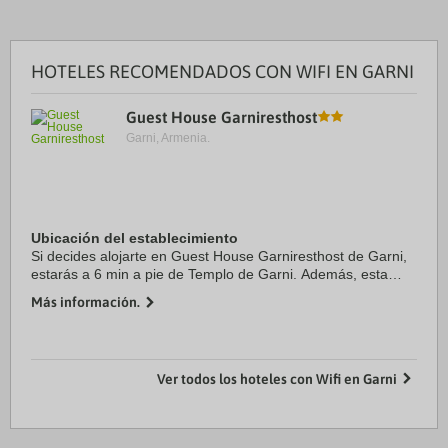
HOTELES RECOMENDADOS CON WIFI EN GARNI
Guest House Garniresthost
Garni, Armenia.
Ubicación del establecimiento
Si decides alojarte en Guest House Garniresthost de Garni,
estarás a 6 min a pie de Templo de Garni. Además, esta
casa de huéspedes se encuentra a 9,9 km de Monasterio de
Más información.
Geghard y a 22,9 km de Jardín ...
Ver todos los hoteles con Wifi en Garni