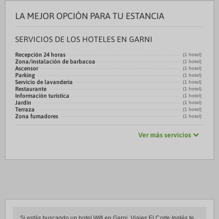
LA MEJOR OPCIÓN PARA TU ESTANCIA
SERVICIOS DE LOS HOTELES EN GARNI
Recepción 24 horas
(1 hotel)
Zona/instalación de barbacoa
(1 hotel)
Ascensor
(1 hotel)
Parking
(1 hotel)
Servicio de lavandería
(1 hotel)
Restaurante
(1 hotel)
Información turística
(1 hotel)
Jardin
(1 hotel)
Terraza
(1 hotel)
Zona fumadores
(1 hotel)
Ver más servicios
Si estás buscando un hotel Wifi en Garni, Viajes El Corte Inglés te