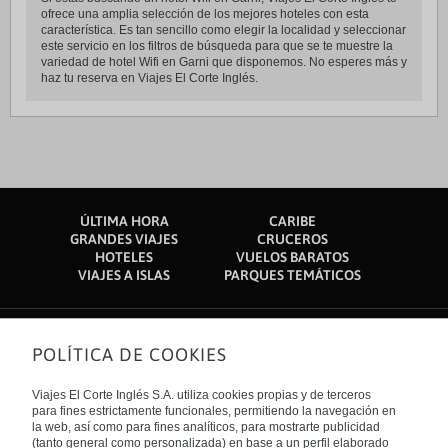
ofrece una amplia selección de los mejores hoteles con esta
característica. Es tan sencillo como elegir la localidad y seleccionar
este servicio en los filtros de búsqueda para que se te muestre la
variedad de hotel Wifi en Garni que disponemos. No esperes más y
haz tu reserva en Viajes El Corte Inglés.
ÚLTIMA HORA
CARIBE
GRANDES VIAJES
CRUCEROS
HOTELES
VUELOS BARATOS
VIAJES A ISLAS
PARQUES TEMÁTICOS
POLÍTICA DE COOKIES
Sobre nosotros
Quiénes somos
Viajes El Corte Inglés S.A. utiliza cookies propias y de terceros
Financiación
Enlaces de interés
para fines estrictamente funcionales, permitiendo la navegación en
Sostenibilidad
la web, así como para fines analíticos, para mostrarte publicidad
Turismo accesible
(tanto general como personalizada) en base a un perfil elaborado