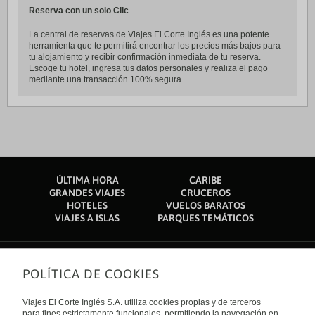
Reserva con un solo Clic
La central de reservas de Viajes El Corte Inglés es una potente
herramienta que te permitirá encontrar los precios más bajos para
tu alojamiento y recibir confirmación inmediata de tu reserva.
Escoge tu hotel, ingresa tus datos personales y realiza el pago
mediante una transacción 100% segura.
ÚLTIMA HORA
CARIBE
GRANDES VIAJES
CRUCEROS
HOTELES
VUELOS BARATOS
VIAJES A ISLAS
PARQUES TEMÁTICOS
POLÍTICA DE COOKIES
Sobre nosotros
Quiénes somos
Viajes El Corte Inglés S.A. utiliza cookies propias y de terceros
Financiación
para fines estrictamente funcionales, permitiendo la navegación en