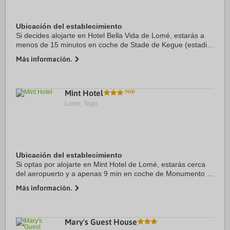
Ubicación del establecimiento
Si decides alojarte en Hotel Bella Vida de Lomé, estarás a
menos de 15 minutos en coche de Stade de Kegue (estadio)
y Marché des Féticheurs. Además, este hotel se encuentra a
Más información.
6,3 km de Playa de Lome y a ...
Mint Hotel
Lome, Togo.
Ubicación del establecimiento
Si optas por alojarte en Mint Hotel de Lomé, estarás cerca
del aeropuerto y a apenas 9 min en coche de Monumento a
la Independencia. Además, este hotel se encuentra a 8,1 km
Más información.
de Museo Nacional de Togo y a 9 ...
Mary's Guest House