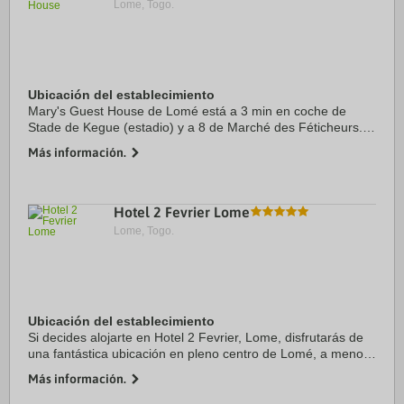
Lome, Togo.
Ubicación del establecimiento
Mary's Guest House de Lomé está a 3 min en coche de
Stade de Kegue (estadio) y a 8 de Marché des Féticheurs.
Además, este hotel se encuentra a 10,5 km de Playa de
Más información.
Lome y a 10,5 km de Grand ...
Hotel 2 Fevrier Lome
Lome, Togo.
Ubicación del establecimiento
Si decides alojarte en Hotel 2 Fevrier, Lome, disfrutarás de
una fantástica ubicación en pleno centro de Lomé, a menos
de cinco minutos a pie de Monumento a la Independencia y
Más información.
Museo Nacional de Togo. ...