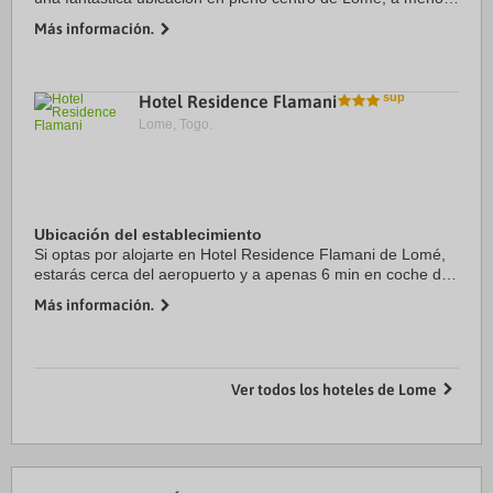
de cinco minutos en coche de Playa de Lome y Grand
Más información.
Marché. Además, este hotel de playa se ...
Hotel Residence Flamani
Lome, Togo.
Ubicación del establecimiento
Si optas por alojarte en Hotel Residence Flamani de Lomé,
estarás cerca del aeropuerto y a apenas 6 min en coche de
Stade de Kegue (estadio). Además, este hotel se encuentra
Más información.
a 6,5 km de Marché des ...
Ver todos los hoteles de Lome