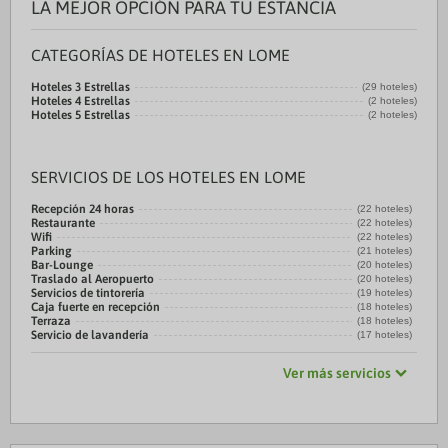
LA MEJOR OPCIÓN PARA TU ESTANCIA
CATEGORÍAS DE HOTELES EN LOME
Hoteles 3 Estrellas
(29 hoteles)
Hoteles 4 Estrellas
(2 hoteles)
Hoteles 5 Estrellas
(2 hoteles)
SERVICIOS DE LOS HOTELES EN LOME
Recepción 24 horas
(22 hoteles)
Restaurante
(22 hoteles)
Wifi
(22 hoteles)
Parking
(21 hoteles)
Bar-Lounge
(20 hoteles)
Traslado al Aeropuerto
(20 hoteles)
Servicios de tintorería
(19 hoteles)
Caja fuerte en recepción
(18 hoteles)
Terraza
(18 hoteles)
Servicio de lavandería
(17 hoteles)
Ver más servicios