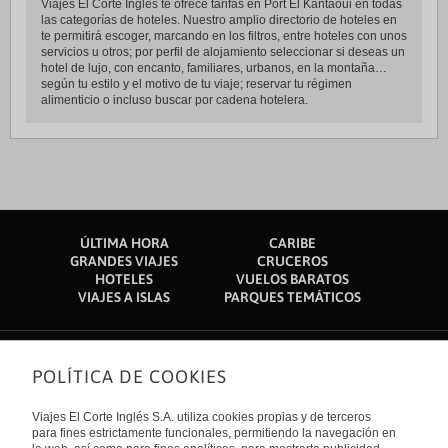
Viajes El Corte Inglés te ofrece tarifas en Port El Kantaoui en todas
las categorías de hoteles. Nuestro amplio directorio de hoteles en
te permitirá escoger, marcando en los filtros, entre hoteles con unos
servicios u otros; por perfil de alojamiento seleccionar si deseas un
hotel de lujo, con encanto, familiares, urbanos, en la montaña…
según tu estilo y el motivo de tu viaje; reservar tu régimen
alimenticio o incluso buscar por cadena hotelera.
ÚLTIMA HORA
CARIBE
GRANDES VIAJES
CRUCEROS
HOTELES
VUELOS BARATOS
VIAJES A ISLAS
PARQUES TEMÁTICOS
POLÍTICA DE COOKIES
Sobre nosotros
Quiénes somos
Viajes El Corte Inglés S.A. utiliza cookies propias y de terceros
Financiación
Enlaces de interés
para fines estrictamente funcionales, permitiendo la navegación en
Sostenibilidad