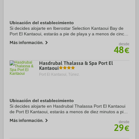
Ubicación del establecimiento
Si decides alojarte en Iberostar Selection Kantaoui Bay de
Port El Kantaoui, estarás a pie de playa y a menos de cinco
minutos ne coche de Campo de golf El Kantaoui y Acqua
Más información.
desde
Palace Water Park. Además, este ...
48
€
Hasdrubal Thalassa & Spa Port El
Kantaoui
Port El Kantaoui, Túnez.
Ubicación del establecimiento
Si decides alojarte en Hasdrubal Thalassa Port El Kantaoui
de Port El Kantaoui, estarás a menos de diez minutos a pie
de Hannibal Park y Zinebledi. Además, este hotel de playa
Más información.
desde
se encuentra a 1 km de Puerto ...
29
€