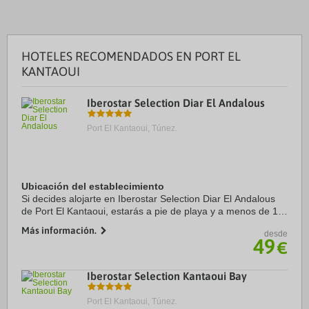
HOTELES RECOMENDADOS EN PORT EL
KANTAOUI
Iberostar Selection Diar El Andalous
Port El Kantaoui, Túnez.
Ubicación del establecimiento
Si decides alojarte en Iberostar Selection Diar El Andalous
de Port El Kantaoui, estarás a pie de playa y a menos de 15
minutos a pie de Campo de golf El Kantaoui y Acqua Palace
Más información.
desde
Water Park. Además, este ...
49
€
Iberostar Selection Kantaoui Bay
Port El Kantaoui, Túnez.