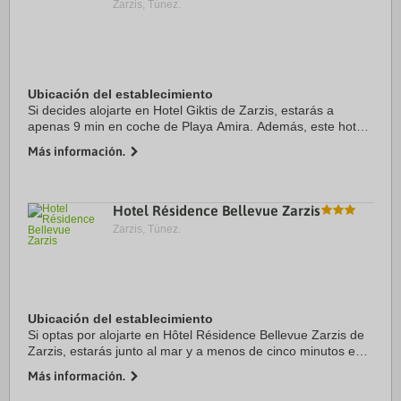
Zarzis, Túnez.
Ubicación del establecimiento
Si decides alojarte en Hotel Giktis de Zarzis, estarás a
apenas 9 min en coche de Playa Amira. Además, este hotel
se encuentra a 13,9 km de Playa Oamarit y a 15,4 km de
Más información.
Puerto pesquero ...
Hotel Résidence Bellevue Zarzis
Zarzis, Túnez.
Ubicación del establecimiento
Si optas por alojarte en Hôtel Résidence Bellevue Zarzis de
Zarzis, estarás junto al mar y a menos de cinco minutos en
coche de Playa Amira. Además, este hotel se encuentra a
Más información.
12,6 km de Playa Oamarit y a ...