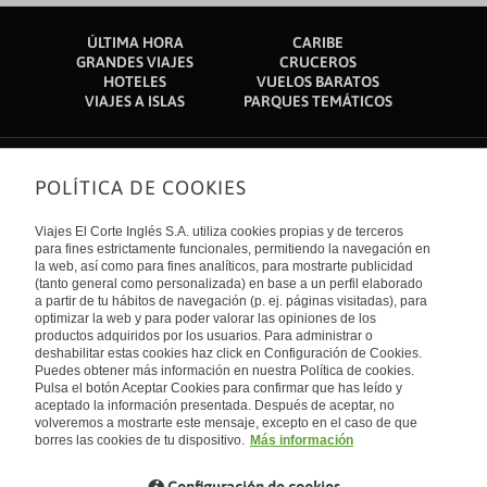
ÚLTIMA HORA
CARIBE
GRANDES VIAJES
CRUCEROS
HOTELES
VUELOS BARATOS
VIAJES A ISLAS
PARQUES TEMÁTICOS
POLÍTICA DE COOKIES
Sobre nosotros
Quiénes somos
Viajes El Corte Inglés S.A. utiliza cookies propias y de terceros
Financiación
Enlaces de interés
para fines estrictamente funcionales, permitiendo la navegación en
Sostenibilidad
la web, así como para fines analíticos, para mostrarte publicidad
Turismo accesible
(tanto general como personalizada) en base a un perfil elaborado
Guías de viaje
Tarjeta El Corte Inglés
a partir de tu hábitos de navegación (p. ej. páginas visitadas), para
Catálogos
Trabaja con nosotros
Internacional
optimizar la web y para poder valorar las opiniones de los
Auto check-in
El Corte Inglés
productos adquiridos por los usuarios. Para administrar o
Condiciones Generales
Canal Ético
deshabilitar estas cookies haz click en Configuración de Cookies.
Política de privacidad
España
Política de cookies
Puedes obtener más información en nuestra Política de cookies.
Accesibilidad
Pulsa el botón Aceptar Cookies para confirmar que has leído y
Empresas/ Grupos
aceptado la información presentada. Después de aceptar, no
Visita nuestro blog
volveremos a mostrarte este mensaje, excepto en el caso de que
borres las cookies de tu dispositivo.
Más información
Blog de Viajes el Corte inglés