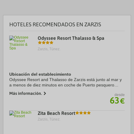
HOTELES RECOMENDADOS EN ZARZIS
Odyssee Resort Thalasso & Spa
Zarzis, Túnez.
Ubicación del establecimiento
Odyssee Resort and Thalasso de Zarzis está junto al mar y
a menos de diez minutos en coche de Puerto pesquero
Oamarit y Playa Oamarit. Además, este complejo de playa
Más información.
desde
se encuentra a 8,8 km de Playa Amira y ...
63
€
Zita Beach Resort
Zarzis, Túnez.