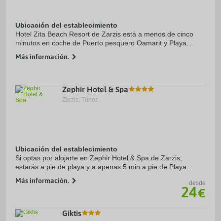
Ubicación del establecimiento
Hotel Zita Beach Resort de Zarzis está a menos de cinco
minutos en coche de Puerto pesquero Oamarit y Playa
Oamarit. Además, este hotel de playa se encuentra a 10,5
Más información.
km de Playa Amira y a 28,5 km de Museo ...
Zephir Hotel & Spa
Zarzis, Túnez.
Ubicación del establecimiento
Si optas por alojarte en Zephir Hotel & Spa de Zarzis,
estarás a pie de playa y a apenas 5 min a pie de Playa
Amira. Además, este hotel de playa se encuentra a 10 km
Más información.
desde
de Playa Oamarit y a 11 km de Puerto ...
24
€
Giktis