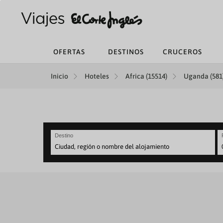
OFERTAS
DESTINOS
CRUCEROS
Inicio
Hoteles
Africa (15514)
Uganda (581
Destino
N
fo
to
in
wi
th
ca
a
se