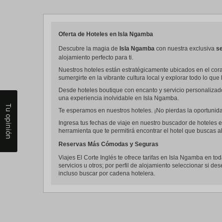
a
da
P
th
Oferta de Hoteles en Isla Ngamba
qu
m
Descubre la magia de
Isla Ngamba
con nuestra exclusiva
se
k
alojamiento perfecto para ti.
to
Nuestros hoteles están estratégicamente ubicados en el cora
ge
sumergirte en la vibrante cultura local y explorar todo lo que 
th
k
Desde hoteles boutique con encanto y servicio personalizad
sh
una experiencia inolvidable en Isla Ngamba.
fo
Tu opinión
c
Te esperamos en nuestros hoteles. ¡No pierdas la oportunidad
da
Ingresa tus fechas de viaje en nuestro buscador de hoteles e
herramienta que te permitirá encontrar el hotel que buscas al
Reservas Más Cómodas y Seguras
Viajes El Corte Inglés te ofrece tarifas en Isla Ngamba en to
servicios u otros; por perfil de alojamiento seleccionar si de
incluso buscar por cadena hotelera.