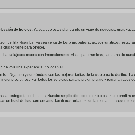
a
te.
date.
ress
Press
e
the
estion
question
ark
mark
lección de hoteles
. Ya sea que estés planeando un viaje de negocios, unas vaca
ey
key
to
zón de Isla Ngamba , ya sea cerca de los principales atractivos turísticos, resta
t
get
la ciudad tiene para ofrecer.
e
the
eyboard
keyboard
o, hasta lujosos resorts con impresionantes vistas panorámicas, cada una de nues
ortcuts
shortcuts
r
for
hanging
changing
 de vivir una experiencia inolvidable!
tes.
dates.
n Isla Ngamba y sorpréndete con las mejores tarifas de la web para tu destino. La 
 mejor precio, reservar todos los servicios para tu próximo viaje y pagar a través 
das las categorías de hoteles. Nuestro amplio directorio de hoteles en te permitirá e
seas un hotel de lujo, con encanto, familiares, urbanos, en la montaña… según tu esti