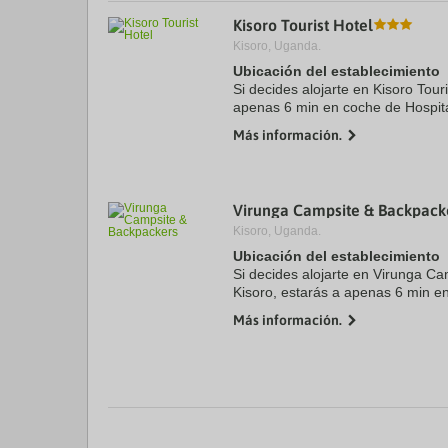
a
Kisoro Tourist Hotel
da
Kisoro, Uganda.
P
th
Ubicación del establecimiento
qu
Si decides alojarte en Kisoro Tour
m
apenas 6 min en coche de Hospita
k
este hotel se encuentra a 9,3 km 
to
Más información.
Park (parque ...
ge
th
k
sh
fo
Virunga Campsite & Backpack
c
Kisoro, Uganda.
da
Ubicación del establecimiento
Si decides alojarte en Virunga C
Kisoro, estarás a apenas 6 min en
Mutolere. Además, este albergue
Más información.
Mgahinga Gorilla National ...