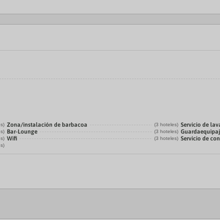
Zona/instalación de barbacoa
Servicio de la
es)
(3 hoteles)
Bar-Lounge
Guardaequipaj
es)
(3 hoteles)
Wifi
Servicio de con
es)
(3 hoteles)
es)