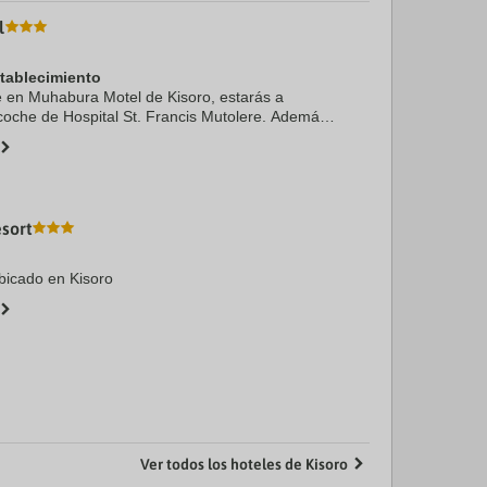
l
stablecimiento
te en Muhabura Motel de Kisoro, estarás a
oche de Hospital St. Francis Mutolere. Además,
uentra a 9,1 km de Mgahinga Gorilla National
sort
bicado en Kisoro
Ver todos los hoteles de Kisoro