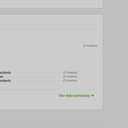
(4 hoteles)
vandería
(3 hoteles)
es
(3 hoteles)
serjería
(2 hoteles)
Ver más servicios