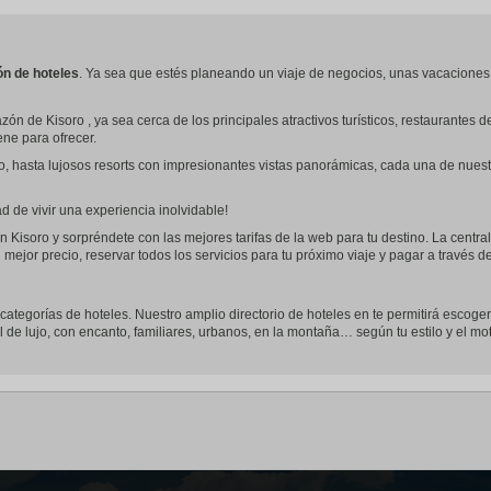
ón de hoteles
. Ya sea que estés planeando un viaje de negocios, unas vacaciones
ón de Kisoro , ya sea cerca de los principales atractivos turísticos, restaurante
iene para ofrecer.
o, hasta lujosos resorts con impresionantes vistas panorámicas, cada una de nues
 de vivir una experiencia inolvidable!
n Kisoro y sorpréndete con las mejores tarifas de la web para tu destino. La centra
 mejor precio, reservar todos los servicios para tu próximo viaje y pagar a través 
s categorías de hoteles. Nuestro amplio directorio de hoteles en te permitirá escoger
l de lujo, con encanto, familiares, urbanos, en la montaña… según tu estilo y el mot