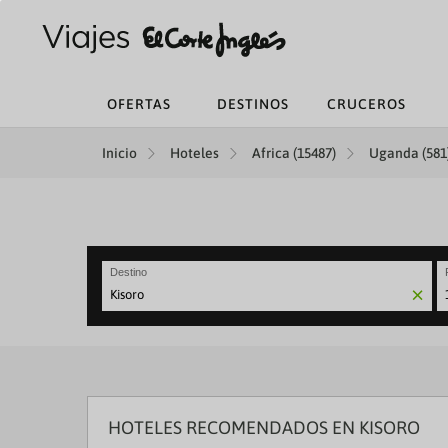
OFERTAS
DESTINOS
CRUCEROS
Inicio
Hoteles
Africa (15487)
Uganda (581
Destino
N
fo
to
in
wi
th
ca
HOTELES RECOMENDADOS EN KISORO
a
se