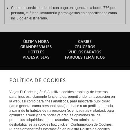
Cuota de servicio de hotel con pago en agencia o a bordo 77€ por
persona, teléfono, lavandería y otros gastos no especificados como
incluido en el itinerario.
ÚLTIMA HORA
CARIBE
GRANDES VIAJES
CRUCEROS
HOTELES
VUELOS BARATOS
VIAJES A ISLAS
PARQUES TEMÁTICOS
POLÍTICA DE COOKIES
Sobre nosotros
Quiénes somos
Viajes El Corte Inglés S.A. utiliza cookies propias y de terceros
Financiación
Enlaces de interés
para fines estrictamente funcionales, permitiendo la navegación en
Sostenibilidad
la web, así como para fines analíticos, para mostrarte publicidad
Turismo accesible
(tanto general como personalizada) en base a un perfil elaborado
Guías de viaje
Tarjeta El Corte Inglés
a partir de tu hábitos de navegación (p. ej. páginas visitadas), para
Catálogos
Trabaja con nosotros
Internacional
optimizar la web y para poder valorar las opiniones de los
Auto check-in
El Corte Inglés
productos adquiridos por los usuarios. Para administrar o
Condiciones Generales
Canal Ético
deshabilitar estas cookies haz click en Configuración de Cookies.
Política de privacidad
España
Política de cookies
Puedes obtener más información en nuestra Política de cookies.