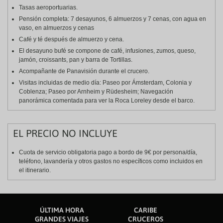
Tasas aeroportuarias.
Pensión completa: 7 desayunos, 6 almuerzos y 7 cenas, con agua en
vaso, en almuerzos y cenas
Café y té después de almuerzo y cena.
El desayuno bufé se compone de café, infusiones, zumos, queso,
jamón, croissants, pan y barra de Tortillas.
Acompañante de Panavisión durante el crucero.
Visitas incluidas de medio día: Paseo por Ámsterdam, Colonia y
Coblenza; Paseo por Arnheim y Rüdesheim; Navegación
panorámica comentada para ver la Roca Loreley desde el barco.
EL PRECIO NO INCLUYE
Cuota de servicio obligatoria pago a bordo de 9€ por persona/día,
teléfono, lavandería y otros gastos no específicos como incluidos en
el itinerario.
ÚLTIMA HORA
CARIBE
GRANDES VIAJES
CRUCEROS