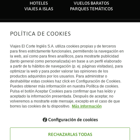
HOTELES
VUELOS BARATOS
VIAJES A ISLAS
PARQUES TEMÁTICOS
POLÍTICA DE COOKIES
Sobre nosotros
Quiénes somos
Viajes El Corte Inglés S.A. utiliza cookies propias y de terceros
Financiación
Enlaces de interés
para fines estrictamente funcionales, permitiendo la navegación en
Sostenibilidad
la web, así como para fines analíticos, para mostrarte publicidad
Turismo accesible
(tanto general como personalizada) en base a un perfil elaborado
Guías de viaje
Tarjeta El Corte Inglés
a partir de tu hábitos de navegación (p. ej. páginas visitadas), para
Catálogos
Trabaja con nosotros
Internacional
optimizar la web y para poder valorar las opiniones de los
Auto check-in
El Corte Inglés
productos adquiridos por los usuarios. Para administrar o
Condiciones Generales
Canal Ético
deshabilitar estas cookies haz click en Configuración de Cookies.
Política de privacidad
España
Política de cookies
Puedes obtener más información en nuestra Política de cookies.
Accesibilidad
Pulsa el botón Aceptar Cookies para confirmar que has leído y
Empresas/ Grupos
aceptado la información presentada. Después de aceptar, no
Visita nuestro blog
volveremos a mostrarte este mensaje, excepto en el caso de que
borres las cookies de tu dispositivo.
Más información
Blog de Viajes el Corte inglés
Configuración de cookies
RECHAZARLAS TODAS