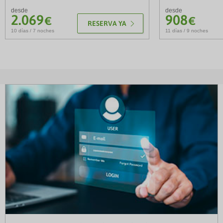
desde
desde
2.069
908
€
€
RESERVA YA
10 días / 7 noches
11 días / 9 noches