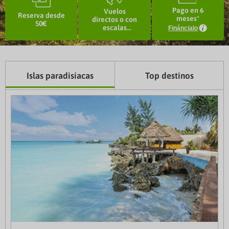
Pago en 6
Vuelos
Reserva desde
meses*
directos o con
50€
escalas
Fináncialo
seguras
Islas paradisíacas
Top destinos
Hasta 300€ de descuento