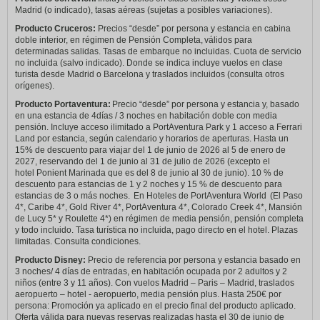
Madrid (o indicado), tasas aéreas (sujetas a posibles variaciones).
Producto Cruceros:
Precios “desde” por persona y estancia en cabina
doble interior, en régimen de Pensión Completa, válidos para
determinadas salidas. Tasas de embarque no incluidas. Cuota de servicio
no incluida (salvo indicado). Donde se indica incluye vuelos en clase
turista desde Madrid o Barcelona y traslados incluidos (consulta otros
orígenes).
Producto Portaventura:
Precio “desde” por persona y estancia y, basado
en una estancia de 4días / 3 noches en habitación doble con media
pensión. Incluye acceso ilimitado a PortAventura Park y 1 acceso a Ferrari
Land por estancia, según calendario y horarios de aperturas. Hasta un
15% de descuento para viajar del 1 de junio de 2026 al 5 de enero de
2027, reservando del 1 de junio al 31 de julio de 2026 (excepto el
hotel Ponient Marinada que es del 8 de junio al 30 de junio). 10 % de
descuento para estancias de 1 y 2 noches y 15 % de descuento para
estancias de 3 o más noches. En Hoteles de PortAventura World (El Paso
4*, Caribe 4*, Gold River 4*, PortAventura 4*, Colorado Creek 4*, Mansión
de Lucy 5* y Roulette 4*) en régimen de media pensión, pensión completa
y todo incluido. Tasa turística no incluida, pago directo en el hotel. Plazas
limitadas. Consulta condiciones.
Producto Disney:
Precio de referencia por persona y estancia basado en
3 noches/ 4 días de entradas, en habitación ocupada por 2 adultos y 2
niños (entre 3 y 11 años). Con vuelos Madrid – Paris – Madrid, traslados
aeropuerto – hotel - aeropuerto, media pensión plus. Hasta 250€ por
persona: Promoción ya aplicado en el precio final del producto aplicado.
Oferta válida para nuevas reservas realizadas hasta el 30 de junio de