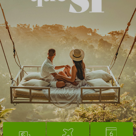
3
I
?