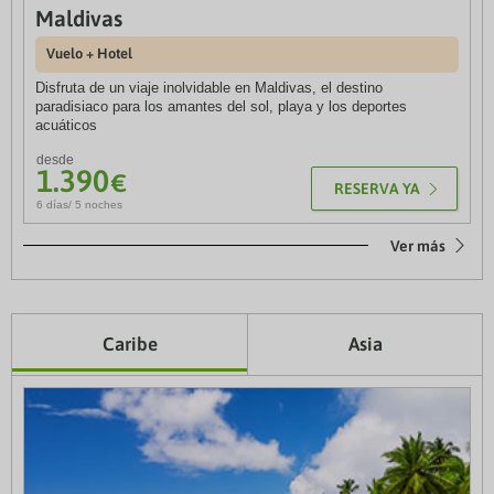
Maldivas
Costa Rica
Vuelo + Hotel
Vuelos, traslados, visitas y hoteles
Disfruta de un viaje inolvidable en Maldivas, el destino
paradisiaco para los amantes del sol, playa y los deportes
Descubre un país mágico y lleno de contrastes, en el que podrás
acuáticos
admirar los paisajes más sorprendentes: Parques Nacionales, el
Pacífico, volcanes, el bosque nuboso de Monteverde y las playas
desde
de Manuel Antonio.
1.390
€
RESERVA YA
desde
6 días/ 5 noches
2.319
€
RESERVA YA
12 días / 10 noches
Ver más
Caribe
Asia