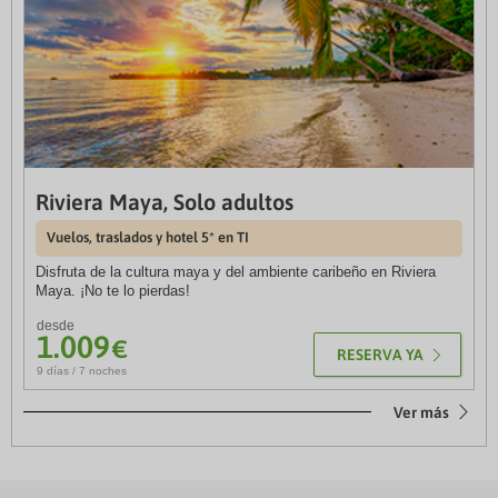
Riviera Maya, Solo adultos
Vietnam y Camboya
Vuelos, traslados y hotel 5* en TI
Circuito
Disfruta de la cultura maya y del ambiente caribeño en Riviera
Maya. ¡No te lo pierdas!
Descubre la rica cultura y la belleza natural de Vietnam y los
tesoros imperiales de Camboya, disfrutando de paisajes
desde
impresionantes y tradiciones fascinantes.
1.009
€
RESERVA YA
desde
9 días / 7 noches
3.158
€
RESERVA YA
14 días / 12 noches
Ver más