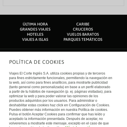
ÚLTIMA HORA
CARIBE
GRANDES VIAJES
CRUCEROS
HOTELES
VUELOS BARATOS
VIAJES A ISLAS
PARQUES TEMÁTICOS
POLÍTICA DE COOKIES
Sobre nosotros
Quiénes somos
Viajes El Corte Inglés S.A. utiliza cookies propias y de terceros
Financiación
Enlaces de interés
para fines estrictamente funcionales, permitiendo la navegación en
Sostenibilidad
la web, así como para fines analíticos, para mostrarte publicidad
Turismo accesible
(tanto general como personalizada) en base a un perfil elaborado
Guías de viaje
Tarjeta El Corte Inglés
a partir de tu hábitos de navegación (p. ej. páginas visitadas), para
Catálogos
Trabaja con nosotros
Internacional
optimizar la web y para poder valorar las opiniones de los
Auto check-in
El Corte Inglés
productos adquiridos por los usuarios. Para administrar o
Condiciones Generales
Canal Ético
deshabilitar estas cookies haz click en Configuración de Cookies.
Política de privacidad
España
Política de cookies
Puedes obtener más información en nuestra Política de cookies.
Accesibilidad
Pulsa el botón Aceptar Cookies para confirmar que has leído y
Empresas/ Grupos
aceptado la información presentada. Después de aceptar, no
Visita nuestro blog
volveremos a mostrarte este mensaje, excepto en el caso de que