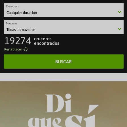
Duración
Naviera
19274
cruceros
encontrados
Restablecer
BUSCAR