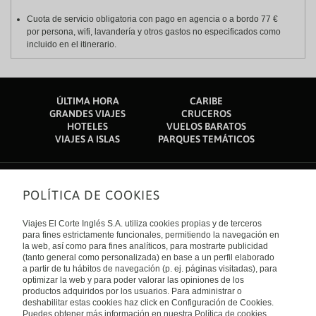
Cuota de servicio obligatoria con pago en agencia o a bordo 77 €
por persona, wifi, lavandería y otros gastos no especificados como
incluido en el itinerario.
ÚLTIMA HORA
CARIBE
GRANDES VIAJES
CRUCEROS
HOTELES
VUELOS BARATOS
VIAJES A ISLAS
PARQUES TEMÁTICOS
POLÍTICA DE COOKIES
Sobre nosotros
Quiénes somos
Viajes El Corte Inglés S.A. utiliza cookies propias y de terceros
Financiación
Enlaces de interés
para fines estrictamente funcionales, permitiendo la navegación en
Sostenibilidad
la web, así como para fines analíticos, para mostrarte publicidad
Turismo accesible
(tanto general como personalizada) en base a un perfil elaborado
Guías de viaje
Tarjeta El Corte Inglés
a partir de tu hábitos de navegación (p. ej. páginas visitadas), para
Catálogos
Trabaja con nosotros
Internacional
optimizar la web y para poder valorar las opiniones de los
Auto check-in
El Corte Inglés
productos adquiridos por los usuarios. Para administrar o
Condiciones Generales
Canal Ético
deshabilitar estas cookies haz click en Configuración de Cookies.
Política de privacidad
España
Política de cookies
Puedes obtener más información en nuestra Política de cookies.