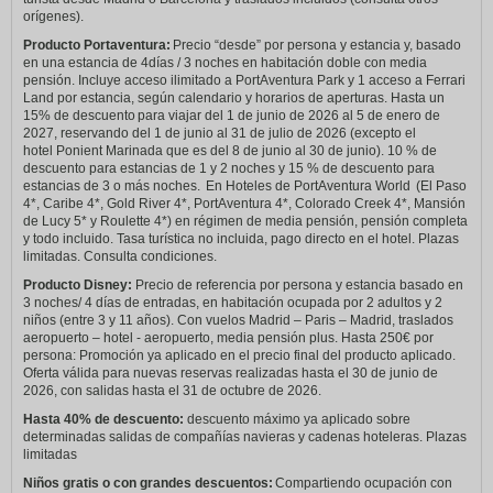
orígenes).
Producto Portaventura:
Precio “desde” por persona y estancia y, basado
en una estancia de 4días / 3 noches en habitación doble con media
pensión. Incluye acceso ilimitado a PortAventura Park y 1 acceso a Ferrari
Land por estancia, según calendario y horarios de aperturas. Hasta un
15% de descuento para viajar del 1 de junio de 2026 al 5 de enero de
2027, reservando del 1 de junio al 31 de julio de 2026 (excepto el
hotel Ponient Marinada que es del 8 de junio al 30 de junio). 10 % de
descuento para estancias de 1 y 2 noches y 15 % de descuento para
estancias de 3 o más noches. En Hoteles de PortAventura World (El Paso
4*, Caribe 4*, Gold River 4*, PortAventura 4*, Colorado Creek 4*, Mansión
de Lucy 5* y Roulette 4*) en régimen de media pensión, pensión completa
y todo incluido. Tasa turística no incluida, pago directo en el hotel. Plazas
limitadas. Consulta condiciones.
Producto Disney:
Precio de referencia por persona y estancia basado en
3 noches/ 4 días de entradas, en habitación ocupada por 2 adultos y 2
niños (entre 3 y 11 años). Con vuelos Madrid – Paris – Madrid, traslados
aeropuerto – hotel - aeropuerto, media pensión plus. Hasta 250€ por
persona: Promoción ya aplicado en el precio final del producto aplicado.
Oferta válida para nuevas reservas realizadas hasta el 30 de junio de
2026, con salidas hasta el 31 de octubre de 2026.
Hasta 40% de descuento:
descuento máximo ya aplicado sobre
determinadas salidas de compañías navieras y cadenas hoteleras. Plazas
limitadas
Niños gratis o con grandes descuentos:
Compartiendo ocupación con