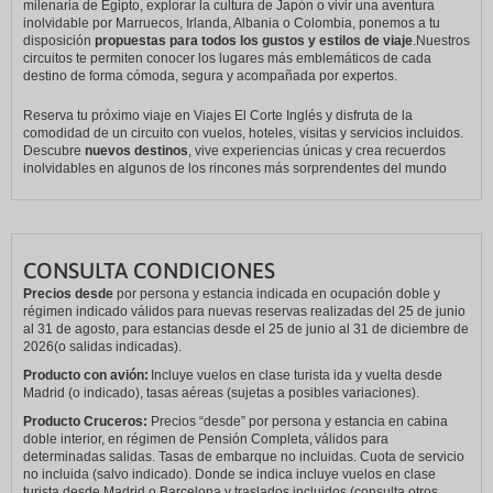
milenaria de Egipto, explorar la cultura de Japón o vivir una aventura
inolvidable por Marruecos, Irlanda, Albania o Colombia, ponemos a tu
disposición
propuestas para todos los gustos y estilos de viaje
.Nuestros
circuitos te permiten conocer los lugares más emblemáticos de cada
destino de forma cómoda, segura y acompañada por expertos.
Reserva tu próximo viaje en Viajes El Corte Inglés y disfruta de la
comodidad de un circuito con vuelos, hoteles, visitas y servicios incluidos.
Descubre
nuevos destinos
, vive experiencias únicas y crea recuerdos
inolvidables en algunos de los rincones más sorprendentes del mundo
CONSULTA CONDICIONES
Precios desde
por persona y estancia indicada en ocupación doble y
régimen indicado válidos para nuevas reservas realizadas del 25 de junio
al 31 de agosto, para estancias desde el 25 de junio al 31 de diciembre de
2026(o salidas indicadas).
Producto con avión:
Incluye vuelos en clase turista ida y vuelta desde
Madrid (o indicado), tasas aéreas (sujetas a posibles variaciones).
Producto Cruceros:
Precios “desde” por persona y estancia en cabina
doble interior, en régimen de Pensión Completa, válidos para
determinadas salidas. Tasas de embarque no incluidas. Cuota de servicio
no incluida (salvo indicado). Donde se indica incluye vuelos en clase
turista desde Madrid o Barcelona y traslados incluidos (consulta otros