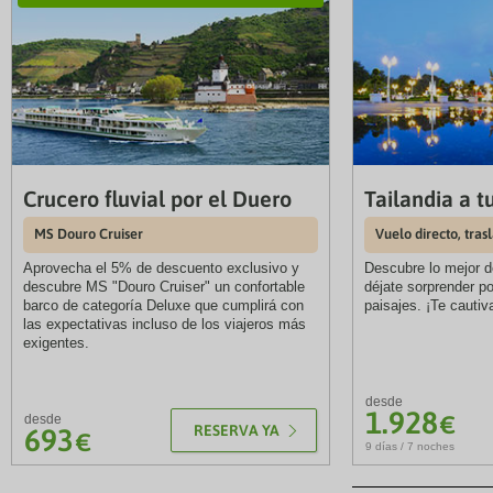
Crucero fluvial por el Duero
Tailandia a t
MS Douro Cruiser
Vuelo directo, trasl
Aprovecha el 5% de descuento exclusivo y
Descubre lo mejor de
descubre MS "Douro Cruiser" un confortable
déjate sorprender po
barco de categoría Deluxe que cumplirá con
paisajes. ¡Te cautiv
las expectativas incluso de los viajeros más
exigentes.
desde
1.928
€
desde
RESERVA YA
693
€
9 días / 7 noches