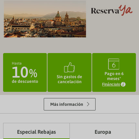
3
©
Hasta
10
Pago en 6
Sin gastos de
meses*
de descuento
cancelación
Fináncialo
k
Más información
Especial Rebajas
Europa