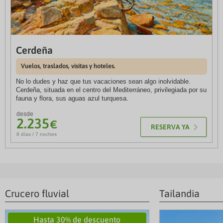
Vuelos, traslados, visitas y hoteles
desde
1.296
€
8 días / 7 noches
Bretaña y Normandía
Cerdeña
Vuelos, traslados, visitas y hoteles 4*
desde
1.899
€
8 días / 7 noches
Vuelos, traslados, visitas y hoteles.
No lo dudes y haz que tus vacaciones sean algo inolvidable.
Bellezas de Suiza
Cerdeña, situada en el centro del Mediterráneo, privilegiada por su
Vuelos, traslados, visitas y hoteles
desde
fauna y flora, sus aguas azul turquesa.
1.569
€
7 días / 6 noches
desde
2.235
€
RESERVA YA
8 días / 7 noches
Crucero fluvial
Tailandia
Hasta 30% de descuento