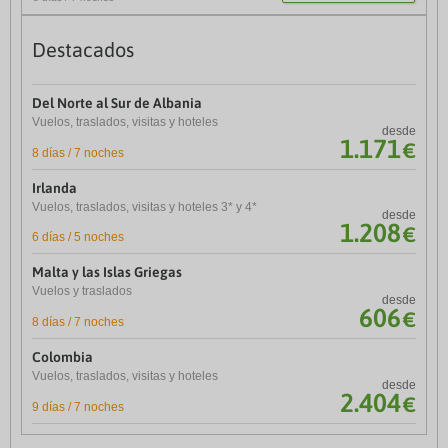
8 días / 7 noches
Destacados
Hasta 10% de descuento
Del Norte al Sur de Albania
Turquía
Vuelos, traslados, visitas y hoteles
desde
Vuelo, traslados, guía y hotel
1.171
€
desde
8 días / 7 noches
946
€
9 días / 8 noches
Irlanda
Malta e isla de Gozo
Vuelos, traslados, visitas y hoteles 3* y 4*
desde
Vuelos, traslados, visitas y hoteles
1.208
€
desde
6 días / 5 noches
179
€
8 días / 7 noches
Malta y las Islas Griegas
Alsacia, Selva Negra y Rin
Vuelos y traslados
desde
Vuelos, hoteles 3*, visitas y guía
606
€
desde
8 días / 7 noches
1.349
€
8 días / 7 noches
Colombia
Noruega
Vuelos, traslados, visitas y hoteles
desde
Vuelos, traslados, visitas y hoteles 3* y 4*
2.404
€
desde
9 días / 7 noches
1.814
€
8 días / 7 noches