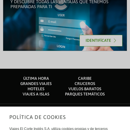
Y DESCUBRE TODAS LAS VENTAJAS QUE TENEMOS
PREPARADAS PARA TI
IDENTIFÍCATE
ÚLTIMA HORA
CARIBE
GRANDES VIAJES
CRUCEROS
HOTELES
VUELOS BARATOS
VIAJES A ISLAS
PARQUES TEMÁTICOS
POLÍTICA DE COOKIES
Sobre nosotros
Quiénes somos
Viajes El Corte Inglés S.A. utiliza cookies propias y de terceros