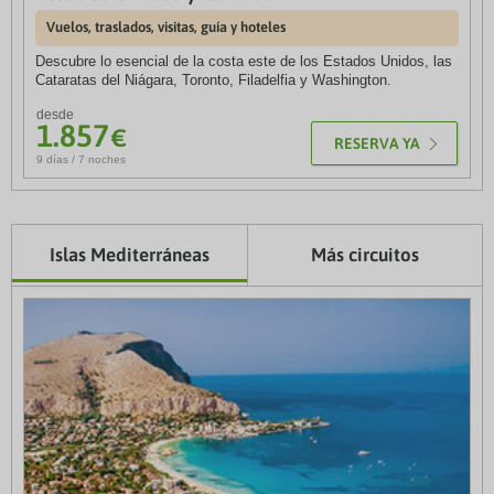
730
€
6 días / 5 noches
Vuelos, traslados, visitas, guía y hoteles
Rincones del sur de Francia
Descubre lo esencial de la costa este de los Estados Unidos, las
Vuelos, traslados, visitas, guía y hoteles
desde
Cataratas del Niágara, Toronto, Filadelfia y Washington.
2.025
€
7 días / 6 noches
desde
1.857
€
RESERVA YA
9 días / 7 noches
Islas Mediterráneas
Más circuitos
10% de descuento