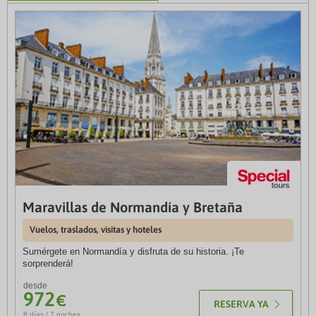
Maravillas de Normandía y Bretaña
Suiza al completo
Vuelos, traslados, visitas y hoteles
Vuelos, traslados, visitas, guías y hoteles 3 y 4*
Sumérgete en Normandía y disfruta de su historia. ¡Te
Recorre Suiza y descubre la belleza de sus lagos, montañas y
sorprenderá!
ciudades emblemáticas en una experiencia única llena de
naturaleza y tradición.
desde
972
€
desde
RESERVA YA
2.146
€
8 días / 7 noches
RESERVA YA