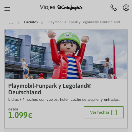
Localiza tu agencia más
cercana
Mi
Agencias y cita
Centro de ayuda
cue
Circuitos
Playmobil-Funpark y Legoland® Deutschland
Reserva
previa
Hol
telefónica
91 33 00
R
732
y
JES A ISLAS
IERAS
MÁTICOS
ENES +60
TOP DESTINOS
AEROLÍNEAS
VIAJES POR EUROPA
SELECCIONES
ESPECIALES
ESCAPADAS
OFERTAS VUELOS
LARGA DISTANCI
ESPECIALES
Pre
fe
ruceros
es con toboganes acuáticos
 Culturales CAM
iajes a Egipto
beria
Viajes a Italia
Mejores ofertas
Paradores
Escapadas familiares
VUELOS INTERNACIONALES
Viajes a Egipto
Rebajas Cruceros
Ce
 de 09:30 a 21:00
Sábados de 10.00 a 18:30
Festivos locales de Madrid de 09:30 
se
ANA
rote
 Cruceros
s para familias
 Culturales Cantabria
iajes a Japón
ir Europa
Viajes a Londres
Cruceros todo incluido
Alojamientos vacacionales
Escapadas rurales
Viajes a Japón
Cruceros verano
Reg
eventura
ity Cruises
es Todo Incluido
 Culturales Extremadura
iajes a Estados Unidos
ATAM
Viajes a Portugal
Cruceros para familias
Apartamentos
Escapadas gastronómicas
Viajes a Estados Unid
Cruceros última hora
Canaria
 Caribbean
es solo adultos
mo social Castilla-La Mancha
iajes a Costa Rica
ir France
Viajes a Francia
Cruceros de lujo
Hoteles con mascota
Escapadas románticas
Viajes a Costa Rica
Cruceros en invierno
TM
Playmobil-Funpark y Legoland®
rca
gian Cruise Line (NCL)
es con spa
as para mayores
iajes a China
vianca
Viajes a Alemania
Cruceros Premium
Hoteles con encanto
Escapadas culturales
Viajes a China
Cruceros 2027
Deutschland
rca
 Cruise Line
ros Mayores +60
iajes a Tailandia
ufthansa
Viajes a Grecia
Minicruceros
ENTRADAS
Viajes a Marruecos
Cruceros Navidad y Fi
5 días / 4 noches con vuelos, hotel, coche de alquiler y entradas.
lma
yal Cruises
 del Imserso
iajes a Marruecos
Cruceros para novios
desde
Ver fechas
1.099
€
ntera