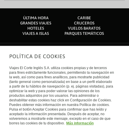
ÚLTIMA HORA
CARIBE
GRANDES VIAJES
CRUCEROS
HOTELES
VUELOS BARATOS
VIAJES A ISLAS
PARQUES TEMÁTICOS
POLÍTICA DE COOKIES
Sobre nosotros
Quiénes somos
Viajes El Corte Inglés S.A. utiliza cookies propias y de terceros
Financiación
Enlaces de interés
para fines estrictamente funcionales, permitiendo la navegación en
Sostenibilidad
la web, así como para fines analíticos, para mostrarte publicidad
Turismo accesible
(tanto general como personalizada) en base a un perfil elaborado
Guías de viaje
Tarjeta El Corte Inglés
a partir de tu hábitos de navegación (p. ej. páginas visitadas), para
Catálogos
Trabaja con nosotros
Internacional
optimizar la web y para poder valorar las opiniones de los
Auto check-in
El Corte Inglés
productos adquiridos por los usuarios. Para administrar o
Condiciones Generales
Canal Ético
deshabilitar estas cookies haz click en Configuración de Cookies.
Política de privacidad
España
Política de cookies
Puedes obtener más información en nuestra Política de cookies.
Accesibilidad
Pulsa el botón Aceptar Cookies para confirmar que has leído y
Empresas/ Grupos
aceptado la información presentada. Después de aceptar, no
Visita nuestro blog
volveremos a mostrarte este mensaje, excepto en el caso de que
borres las cookies de tu dispositivo.
Más información
Blog de Viajes el Corte inglés