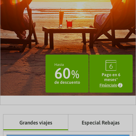
3
Hasta
60
Pago en 6
meses*
de descuento
Fináncialo
Grandes viajes
Especial Rebajas