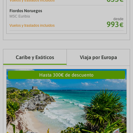
Vuelos y traslados incluidos
5 días / 4 noches
Fiordos Noruegos
Vive Cerdeña
MSC Euribia
Vuelo + Hotel
desde
desde
993
252
€
€
Vuelos y traslados incluidos
4 días / 3 noches
Caribe y Exóticos
Viaja por Europa
Hasta 300€ de descuento
Hasta 20% de descuento