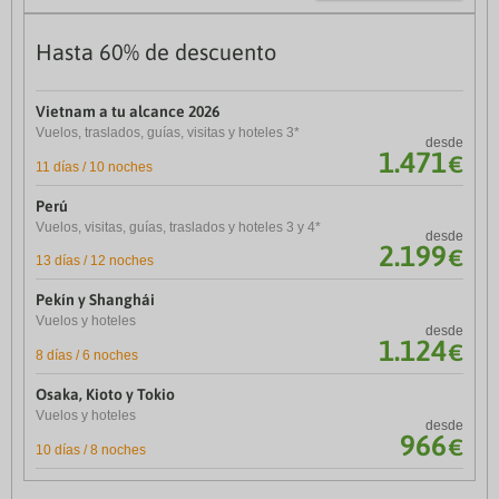
Costas Andaluzas
Hasta 60% de descuento
¢
Hasta 40% de descuento
Vietnam a tu alcance 2026
Vuelos, traslados, guías, visitas y hoteles 3*
desde
1.471
€
11 días / 10 noches
Best Oasis Tropical
desde
Mojácar. España
34
€
Perú
Vuelos, visitas, guías, traslados y hoteles 3 y 4*
desde
Estival Islantilla
2.199
€
desde
13 días / 12 noches
Islantilla. España
39
€
Pekín y Shanghái
Playamarina Lifestyle Collection By Senator
Vuelos y hoteles
desde
desde
1.124
53
€
€
8 días / 6 noches
Isla Canela. España
Osaka, Kioto y Tokio
Gran Hotel Del Coto
desde
Vuelos y hoteles
Matalascañas. España
54
desde
€
966
€
10 días / 8 noches