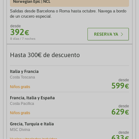
Norwegian Epic | NCL
Vuelo + Hotel + Traslados
Salidas desde Barcelona o Roma hasta octubre. Navega a bordo
Descubre todo el encanto de la isla canaria y su espectacular
de un crucero especial.
playa de Maspalomas, una de las más conocidas de la isla.
desde
desde
392
627
€
€
RESERVA YA
RESERVA YA
8 días / 7 noches
8 días / 7 noches
Hasta 300€ de descuento
Hasta 10% de descuento
Italia y Francia
Tenerife
Costa Toscana
Vuelo + Hotel + Traslados
desde
desde
1.066
599
€
€
Niños gratis
8 días / 7 noches
Francia, Italia y España
Lanzarote
Costa Pacifica
Vuelo + Hotel
desde
desde
629
283
€
€
Niños gratis
5 días / 4 noches
Grecia, Turquía e Italia
Mallorca
MSC Divina
Vuelo + Hotel
desde
desde
633
355
€
€