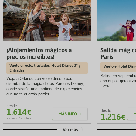
¡Alojamientos mágicos a
Salida mágic
precios increíbles!
Paris
Vuelo directo, traslados, Hotel Disney 3* y
Vuelo + Hotel Disn
Entradas
Salida en septiembr
Viaja a Orlando con vuelo directo para
con cupos garantiza
disfrutar de la magia de los Parques Disney,
Hotel.
donde vivirás una cantidad de experiencias
que no te querrás perder.
desde
1.614
€
desde
MÁS INFO
M
1.216
€
9 días / 7 noches
Ver más