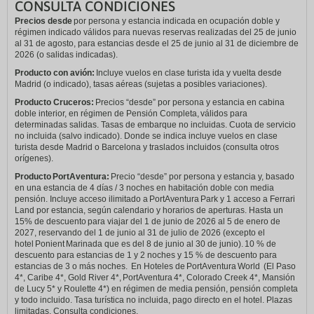
CONSULTA CONDICIONES
Precios desde
por persona y estancia indicada en ocupación doble y
régimen indicado válidos para nuevas reservas realizadas del 25 de junio
al 31 de agosto, para estancias desde el 25 de junio al 31 de diciembre de
2026 (o salidas indicadas).
Producto con avión:
Incluye vuelos en clase turista ida y vuelta desde
Madrid (o indicado), tasas aéreas (sujetas a posibles variaciones).
Producto Cruceros:
Precios “desde” por persona y estancia en cabina
doble interior, en régimen de Pensión Completa, válidos para
determinadas salidas. Tasas de embarque no incluidas. Cuota de servicio
no incluida (salvo indicado). Donde se indica incluye vuelos en clase
turista desde Madrid o Barcelona y traslados incluidos (consulta otros
orígenes).
Producto PortAventura:
Precio “desde” por persona y estancia y, basado
en una estancia de 4 días / 3 noches en habitación doble con media
pensión. Incluye acceso ilimitado a PortAventura Park y 1 acceso a Ferrari
Land por estancia, según calendario y horarios de aperturas. Hasta un
15% de descuento para viajar del 1 de junio de 2026 al 5 de enero de
2027, reservando del 1 de junio al 31 de julio de 2026 (excepto el
hotel Ponient Marinada que es del 8 de junio al 30 de junio). 10 % de
descuento para estancias de 1 y 2 noches y 15 % de descuento para
estancias de 3 o más noches. En Hoteles de PortAventura World (El Paso
4*, Caribe 4*, Gold River 4*, PortAventura 4*, Colorado Creek 4*, Mansión
de Lucy 5* y Roulette 4*) en régimen de media pensión, pensión completa
y todo incluido. Tasa turística no incluida, pago directo en el hotel. Plazas
limitadas. Consulta condiciones.