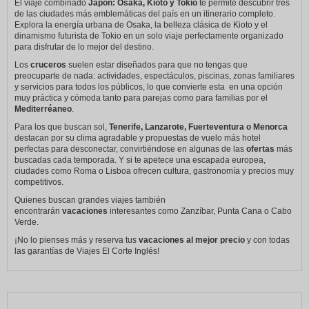
El viaje combinado
Japón: Osaka, Kioto y Tokio
te permite descubrir tres
de las ciudades más emblemáticas del país en un itinerario completo.
Explora la energía urbana de Osaka, la belleza clásica de Kioto y el
dinamismo futurista de Tokio en un solo viaje perfectamente organizado
para disfrutar de lo mejor del destino.
Los
cruceros
suelen estar diseñados para que no tengas que
preocuparte de nada: actividades, espectáculos, piscinas, zonas familiares
y servicios para todos los públicos, lo que convierte esta en una opción
muy práctica y cómoda tanto para parejas como para familias por el
Mediterréaneo
.
Para los que buscan sol,
Tenerife, Lanzarote, Fuerteventura o Menorca
destacan por su clima agradable y propuestas de vuelo más hotel
perfectas para desconectar, convirtiéndose en algunas de las
ofertas
más
buscadas cada temporada. Y si te apetece una escapada europea,
ciudades como Roma o Lisboa ofrecen cultura, gastronomía y precios muy
competitivos.
Quienes buscan grandes viajes también
encontrarán
vacaciones
interesantes como Zanzíbar, Punta Cana o Cabo
Verde.
¡No lo pienses más y reserva tus
vacaciones al mejor precio
y con todas
las garantías de Viajes El Corte Inglés!