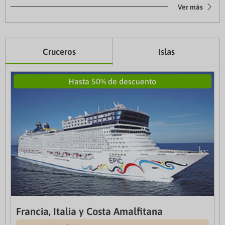
Ver más
Cruceros
Islas
Hasta 50% de descuento
Francia, Italia y Costa Amalfitana
Canarias