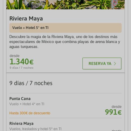
Riviera Maya
Maravillas de Bretaña y Normandía
Vuelo + Hotel 5* en TI
Vuelos, traslados, hotel y visitas
Descubre la magia de la Riviera Maya, uno de los destinos más
Sumérgete en Normandía y disfruta de su historia. Descubre
espectaculares de México que combina playas de arena blanca y
Caen-Saint Malo-Quimper-Vannes-Nantes.
aguas turquesas.
desde
972
€
desde
RESERVA YA
1.340
€
8 días / 7 noches
RESERVA YA
9 días / 7 noches
Hasta 10% de descuento
9 días / 7 noches
Alemania romántica
Punta Cana
Vuelos, traslados, Hoteles 3* / 4* y visitas
desde
Vuelo + Hotel 4* en TI
1.112
€
desde
8 días / 7 noches
991
€
Hasta 300€ de descuento
Praga y Budapest
Riviera Maya
Vuelo + Hotel
desde
Vuelos, traslados y hotel 5* en TI