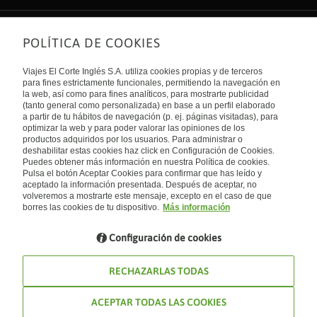
POLÍTICA DE COOKIES
Sobre nosotros
Quiénes somos
Viajes El Corte Inglés S.A. utiliza cookies propias y de terceros
Financiación
Enlaces de interés
para fines estrictamente funcionales, permitiendo la navegación en
Sostenibilidad
la web, así como para fines analíticos, para mostrarte publicidad
Turismo accesible
(tanto general como personalizada) en base a un perfil elaborado
Guías de viaje
Tarjeta El Corte Inglés
a partir de tu hábitos de navegación (p. ej. páginas visitadas), para
Catálogos
Trabaja con nosotros
Internacional
optimizar la web y para poder valorar las opiniones de los
Auto check-in
El Corte Inglés
productos adquiridos por los usuarios. Para administrar o
Condiciones Generales
Canal Ético
Política de privacidad
España
deshabilitar estas cookies haz click en Configuración de Cookies.
Política de cookies
Puedes obtener más información en nuestra Política de cookies.
Accesibilidad
Pulsa el botón Aceptar Cookies para confirmar que has leído y
Empresas/ Grupos
aceptado la información presentada. Después de aceptar, no
Visita nuestro blog
volveremos a mostrarte este mensaje, excepto en el caso de que
borres las cookies de tu dispositivo.
Más información
Blog de Viajes el Corte inglés
Configuración de cookies
RECHAZARLAS TODAS
ACEPTAR TODAS LAS COOKIES