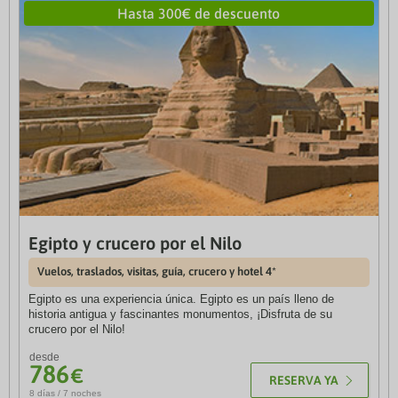
Hasta 300€ de descuento
Egipto y crucero por el Nilo
Gran Premio de Fórmula 1 de España
Vuelos, traslados, visitas, guía, crucero y hotel 4*
Entrada de 3 días Fórmula 1 Madrid + hotel 4*
Egipto es una experiencia única. Egipto es un país lleno de
Disfruta del Gran Premio de España de Fórmula 1 que se
historia antigua y fascinantes monumentos, ¡Disfruta de su
celebrará en Madrid del 11 al 13 de septiembre de 2026.
crucero por el Nilo!
desde
desde
MÁS INFO
860
786
€
€
RESERVA YA
8 días / 7 noches