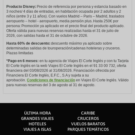
Producto Disney:
Precio de referencia por persona y estancia basado en
3 noches/ 4 días de entradas, en habitación ocupada por 2 adultos y 2
niños (entre 3 y 11 años). Con vuelos Madrid – Paris – Madrid, traslados
aeropuerto – hotel - aeropuerto, media pensión plus. Hasta 250€ por
persona: Promoción ya aplicado en el precio final del producto aplicado.
Oferta válida para nuevas reservas realizadas hasta el 31 de julio de
2026, con salidas hasta el 31 de octubre de 2026.
Hasta 60% de descuento:
descuento máximo ya aplicado sobre
determinadas salidas de touroperación/cadenas hoteleras y cruceros.
Plazas limitadas
*Pago en 6 meses:
en tu agencia de Viajes El Corte Inglés y con tu Tarjeta
El Corte Inglés en la web Viajes El Corte Inglés en el 91 33 00 732, oferta
financiera del 03/08/2026 al 31/08/2026. Financiación ofrecida por
Financiera El Corte Inglés, E.F.C., S.A y sujeta a su
aprobación.
Condiciones de financiación
en Viajes El Corte Inglés. Válido
para nuevas reservas del 3 de agosto al 31 de agosto.
ÚLTIMA HORA
CARIBE
GRANDES VIAJES
CRUCEROS
HOTELES
VUELOS BARATOS
VIAJES A ISLAS
PARQUES TEMÁTICOS