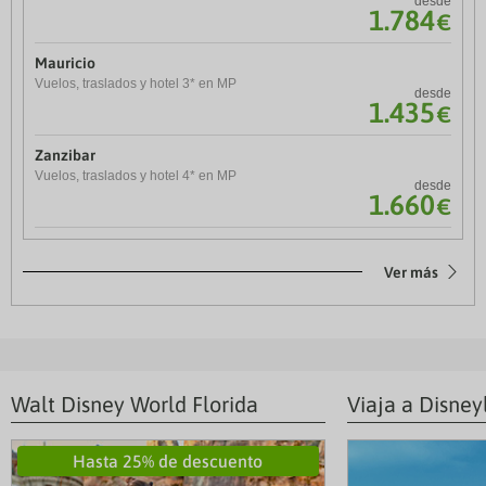
272
€
desde
7 días / 6 noches
1.784
€
Roma eterna
Mauricio
Vuelo + Hotel
desde
Vuelos, traslados y hotel 3* en MP
353
€
desde
4 días / 3 noches
1.435
€
París
Zanzibar
Vuelo + Hotel
desde
Vuelos, traslados y hotel 4* en MP
358
€
desde
4 días / 3 noches
1.660
€
Ver más
Walt Disney World Florida
Viaja a Disney
Hasta 25% de descuento