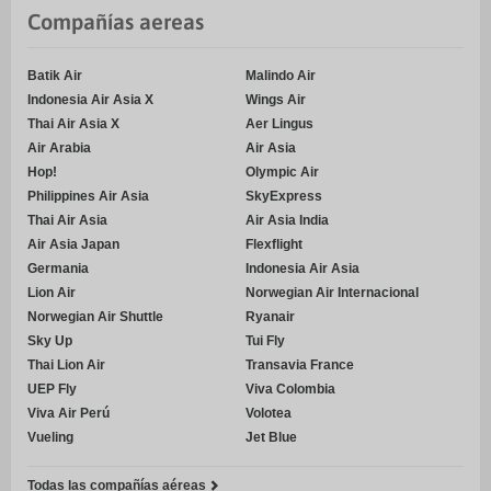
Compañías aereas
Batik Air
Malindo Air
Indonesia Air Asia X
Wings Air
Thai Air Asia X
Aer Lingus
Air Arabia
Air Asia
Hop!
Olympic Air
Philippines Air Asia
SkyExpress
Thai Air Asia
Air Asia India
Air Asia Japan
Flexflight
Germania
Indonesia Air Asia
Lion Air
Norwegian Air Internacional
Norwegian Air Shuttle
Ryanair
Sky Up
Tui Fly
Thai Lion Air
Transavia France
UEP Fly
Viva Colombia
Viva Air Perú
Volotea
Vueling
Jet Blue
Todas las compañías aéreas