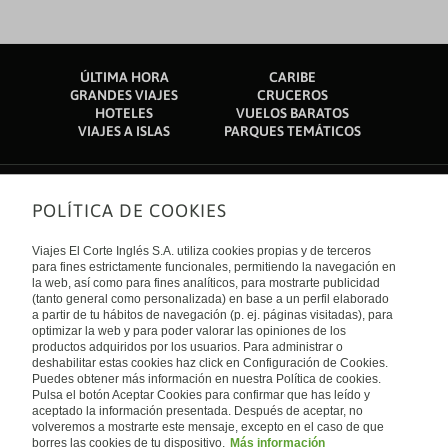
ÚLTIMA HORA
CARIBE
GRANDES VIAJES
CRUCEROS
HOTELES
VUELOS BARATOS
VIAJES A ISLAS
PARQUES TEMÁTICOS
POLÍTICA DE COOKIES
Sobre nosotros
Quiénes somos
Viajes El Corte Inglés S.A. utiliza cookies propias y de terceros
Financiación
Enlaces de interés
para fines estrictamente funcionales, permitiendo la navegación en
Sostenibilidad
la web, así como para fines analíticos, para mostrarte publicidad
Turismo accesible
(tanto general como personalizada) en base a un perfil elaborado
Guías de viaje
Tarjeta El Corte Inglés
a partir de tu hábitos de navegación (p. ej. páginas visitadas), para
Catálogos
Trabaja con nosotros
Internacional
optimizar la web y para poder valorar las opiniones de los
Auto check-in
El Corte Inglés
productos adquiridos por los usuarios. Para administrar o
Condiciones Generales
Canal Ético
Política de privacidad
España
deshabilitar estas cookies haz click en Configuración de Cookies.
Política de cookies
Puedes obtener más información en nuestra Política de cookies.
Accesibilidad
Pulsa el botón Aceptar Cookies para confirmar que has leído y
Empresas/ Grupos
aceptado la información presentada. Después de aceptar, no
Visita nuestro blog
volveremos a mostrarte este mensaje, excepto en el caso de que
borres las cookies de tu dispositivo.
Más información
Blog de Viajes el Corte inglés