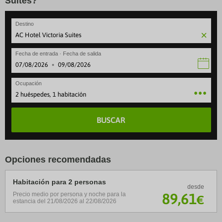
Suites?
Destino
Fecha de entrada · Fecha de salida
·
Ocupación
2 huéspedes, 1 habitación
BUSCAR
Opciones recomendadas
Habitación para 2 personas
desde
89
,61
Precio medio por persona y noche para la
€
estancia del 21/08/2026 al 22/08/2026