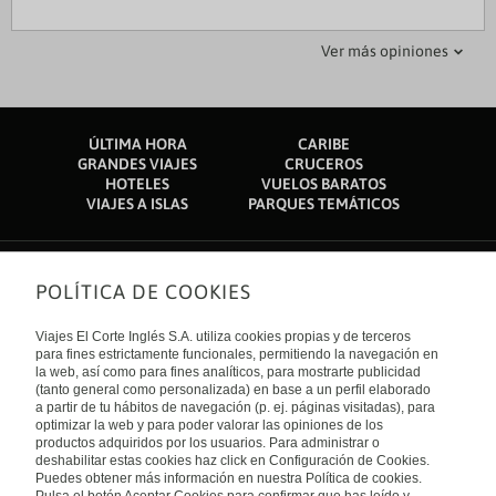
irenefB4582OG
nurviaj
Ver más opiniones
05 diciembre 2019
07 diciembre 2020
Experiencia inolvidable!
Excelente trato y perfecto protocolo covid
ÚLTIMA HORA
CARIBE
En noviembre fui a pasar una noche en el hotel con mi pareja.
Es complicado viajar en estos momentos pero este hotel hace
GRANDES VIAJES
CRUCEROS
Nos asignaron una junior suite increible con vistas donde lo
que te sientas super cómodo y super tranquilo. Destaco la
HOTELES
VUELOS BARATOS
habiamos pedido. Todo estaba impecable, la habitación es
atención del personal que entiende todas las peticiones (por
VIAJES A ISLAS
PARQUES TEMÁTICOS
ancha y la cama muy cómoda. El baño está perfecto y tiene
ej. llegábamos tras el toque de queda y nos guardaron la
todo lo que necesitas. El servicio de desayuno en el
cena). Mi habitación tenia terraza y estaba impecable, por lo
restaurante es de calidad, está realmente bueno y tienen una
que es un garantía de limpieza. El hotel tiene un jardincito
gran variedad de alimentos. El trato con el personal de
delante con calefactores maravilloso y el restaurante es
POLÍTICA DE COOKIES
Sobre nosotros
recepción y del restaurante perfecto, muy amables y atentos!
genial, también con jardín.
Simplemente decir que es un hotel muy recomendable, en
Quiénes somos
Viajes El Corte Inglés S.A. utiliza cookies propias y de terceros
una zona tranquila y bonita. Sin duda repetiría la experiencia!
Financiación
Enlaces de interés
para fines estrictamente funcionales, permitiendo la navegación en
Sostenibilidad
la web, así como para fines analíticos, para mostrarte publicidad
Turismo accesible
(tanto general como personalizada) en base a un perfil elaborado
Guías de viaje
Tarjeta El Corte Inglés
a partir de tu hábitos de navegación (p. ej. páginas visitadas), para
Catálogos
Trabaja con nosotros
Internacional
optimizar la web y para poder valorar las opiniones de los
Auto check-in
El Corte Inglés
productos adquiridos por los usuarios. Para administrar o
Condiciones Generales
Canal Ético
Política de privacidad
España
deshabilitar estas cookies haz click en Configuración de Cookies.
Política de cookies
Puedes obtener más información en nuestra Política de cookies.
Accesibilidad