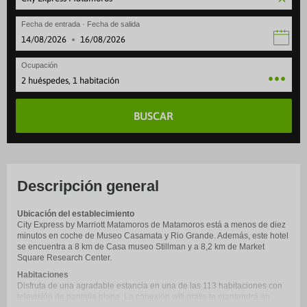
Fecha de entrada · Fecha de salida
·
Ocupación
2 huéspedes, 1 habitación
BUSCAR
Descripción general
Ubicación del establecimiento
City Express by Marriott Matamoros de Matamoros está a menos de diez
minutos en coche de Museo Casamata y Rio Grande. Además, este hotel
se encuentra a 8 km de Casa museo Stillman y a 8,2 km de Market
Square Research Center.
Habitaciones
Disfruta de una agradable estancia en una de las 113 habitaciones con
televisión de pantalla plana. La conexión wifi gratis te mantendrá en