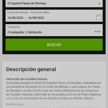
Fecha de entrada · Fecha de salida
·
Ocupación
2 huéspedes, 1 habitación
BUSCAR
Descripción general
Ubicación del establecimiento
Si decides alojarte en Hotel El Español Paseo de Montejo, disfrutarás de
una fantástica ubicación en el centro de Mérida, a unos pasos de Paseo
de Montejo y a solo 15 min a pie de Centro internacional de congresos
de Yucatán. Además, este hotel se encuentra a 6,5 km de Plaza Altabrisa
y a 1,3 km de Consulado de los Estados Unidos en Mérida, México.
Habitaciones