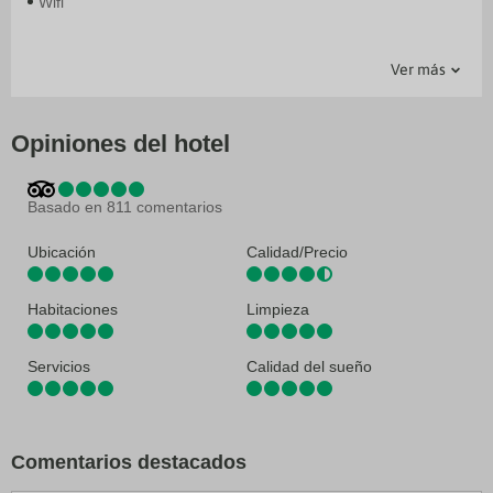
Wifi
Actividades - Tiempo libre
Complementos habitación
Generales
Servicios
Ver más
Bar en la piscina
Recepción 24 horas
Bar
Ascensor
Piscina exterior
Guardaequipajes
Bar-Lounge
Jardin
Caja fuerte en recepción
Restaurante
Centro de negocios
Opiniones del hotel
Información turística
Salas de reunión
Salón de banquetes
Servicio de conserjería
Basado en 811 comentarios
Terraza
Ubicación
Calidad/Precio
Habitaciones
Limpieza
Servicios
Calidad del sueño
Comentarios destacados