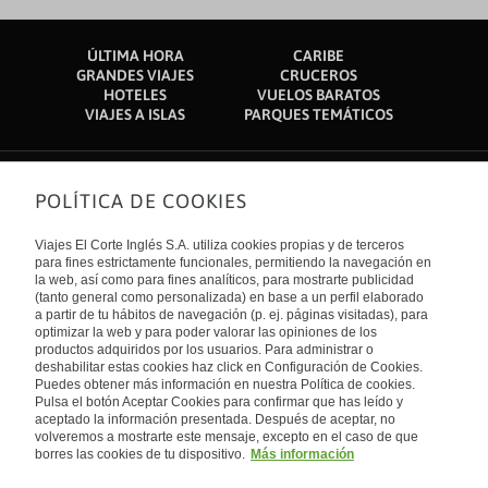
SUCIO Y MAL TRATO AL CLIENTE
Céntrico: detrás de La Pedrera
ÚLTIMA HORA
CARIBE
Habitaciones y jardines sucios, bar cerrado. Cena mal
Elegimos el hotel por su ubicación y buena valoración.
GRANDES VIAJES
CRUCEROS
organizada, tuvimos que esperar 1 hora para poder ser
Habitación amplia, con terraza y vistas a La Pedrera; la cama
HOTELES
VUELOS BARATOS
atendidos. Lo peor el desayuno, pobre, de mala calidad, caro
muy cómoda y la ducha un lujo (agua con mucha presión).
VIAJES A ISLAS
PARQUES TEMÁTICOS
y a demás la camarera mal educada, mal humorada, no
Los desayunos buenos, con buen ambiente. Tienen una
sonríe, grita a los clientes, no vi que cumpliera protocolos
terraza en la parte de arriba que es una maravilla. Lo
covid, ha roto platos 2 veces. Deberían despedir a personal
recomendaría con los ojos cerrados.
así, no tiene ni idea de lo que es ser una profesional
POLÍTICA DE COOKIES
Sobre nosotros
Quiénes somos
Viajes El Corte Inglés S.A. utiliza cookies propias y de terceros
Financiación
Enlaces de interés
para fines estrictamente funcionales, permitiendo la navegación en
Sostenibilidad
la web, así como para fines analíticos, para mostrarte publicidad
Turismo accesible
(tanto general como personalizada) en base a un perfil elaborado
Guías de viaje
Tarjeta El Corte Inglés
a partir de tu hábitos de navegación (p. ej. páginas visitadas), para
Catálogos
Trabaja con nosotros
Internacional
optimizar la web y para poder valorar las opiniones de los
Auto check-in
El Corte Inglés
productos adquiridos por los usuarios. Para administrar o
Condiciones Generales
Canal Ético
Política de privacidad
España
deshabilitar estas cookies haz click en Configuración de Cookies.
Política de cookies
Puedes obtener más información en nuestra Política de cookies.
Accesibilidad
Pulsa el botón Aceptar Cookies para confirmar que has leído y
Empresas/ Grupos
aceptado la información presentada. Después de aceptar, no
Visita nuestro blog
volveremos a mostrarte este mensaje, excepto en el caso de que
borres las cookies de tu dispositivo.
Más información
Blog de Viajes el Corte inglés