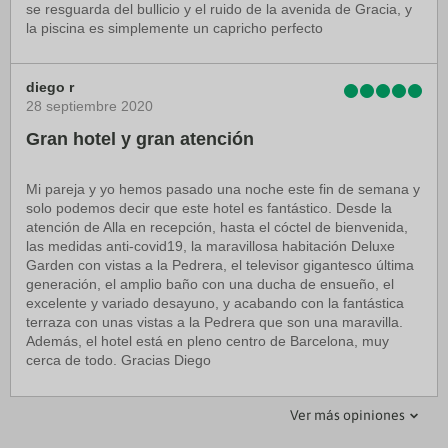
se resguarda del bullicio y el ruido de la avenida de Gracia, y
la piscina es simplemente un capricho perfecto
diego r
28 septiembre 2020
Gran hotel y gran atención
Mi pareja y yo hemos pasado una noche este fin de semana y
solo podemos decir que este hotel es fantástico. Desde la
atención de Alla en recepción, hasta el cóctel de bienvenida,
las medidas anti-covid19, la maravillosa habitación Deluxe
Garden con vistas a la Pedrera, el televisor gigantesco última
generación, el amplio baño con una ducha de ensueño, el
excelente y variado desayuno, y acabando con la fantástica
terraza con unas vistas a la Pedrera que son una maravilla.
Además, el hotel está en pleno centro de Barcelona, muy
cerca de todo. Gracias Diego
20201204
GemmaTrip
Ver más opiniones
04 diciembre 2020
09 diciembre 2020