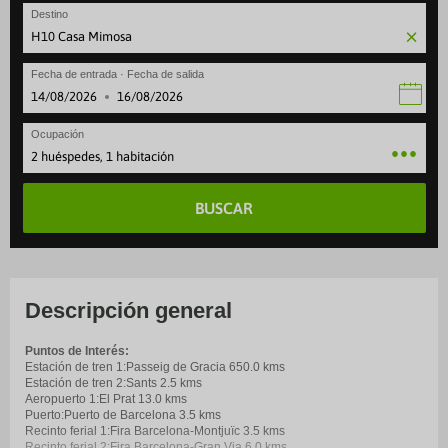
Destino
Fecha de entrada · Fecha de salida
·
Ocupación
2 huéspedes, 1 habitación
BUSCAR
Descripción general
Puntos de Interés:
Estación de tren 1:Passeig de Gracia 650.0 kms
Estación de tren 2:Sants 2.5 kms
Aeropuerto 1:El Prat 13.0 kms
Puerto:Puerto de Barcelona 3.5 kms
Recinto ferial 1:Fira Barcelona-Montjuïc 3.5 kms
Recinto ferial 2:Fira Barcelona-Gran Via 6.0 kms