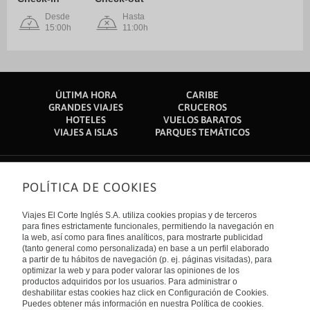
Desde
Hasta
15:00h
11:00h
ÚLTIMA HORA
CARIBE
GRANDES VIAJES
CRUCEROS
HOTELES
VUELOS BARATOS
VIAJES A ISLAS
PARQUES TEMÁTICOS
POLÍTICA DE COOKIES
Sobre nosotros
Quiénes somos
Viajes El Corte Inglés S.A. utiliza cookies propias y de terceros
Financiación
Enlaces de interés
para fines estrictamente funcionales, permitiendo la navegación en
Sostenibilidad
la web, así como para fines analíticos, para mostrarte publicidad
Turismo accesible
(tanto general como personalizada) en base a un perfil elaborado
Guías de viaje
Tarjeta El Corte Inglés
a partir de tu hábitos de navegación (p. ej. páginas visitadas), para
Catálogos
Trabaja con nosotros
Internacional
optimizar la web y para poder valorar las opiniones de los
Auto check-in
El Corte Inglés
productos adquiridos por los usuarios. Para administrar o
Condiciones Generales
Canal Ético
deshabilitar estas cookies haz click en Configuración de Cookies.
Política de privacidad
España
Política de cookies
Puedes obtener más información en nuestra Política de cookies.