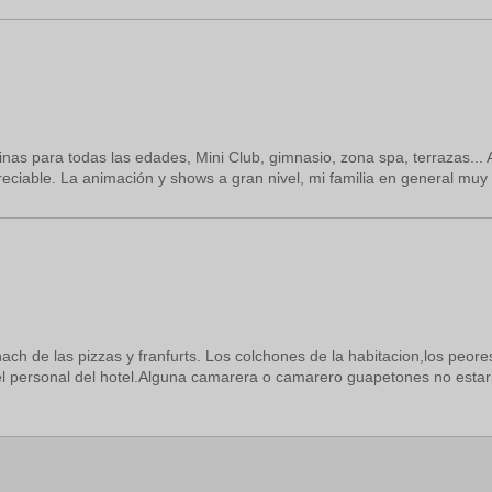
nas para todas las edades, Mini Club, gimnasio, zona spa, terrazas... 
ciable. La animación y shows a gran nivel, mi familia en general muy 
nach de las pizzas y franfurts. Los colchones de la habitacion,los peo
 el personal del hotel.Alguna camarera o camarero guapetones no estari