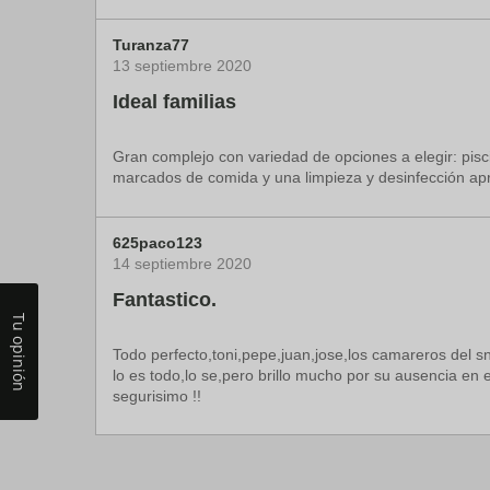
Turanza77
13 septiembre 2020
Ideal familias
Gran complejo con variedad de opciones a elegir: pisci
marcados de comida y una limpieza y desinfección apre
625paco123
14 septiembre 2020
Fantastico.
Tu opinión
Todo perfecto,toni,pepe,juan,jose,los camareros del s
lo es todo,lo se,pero brillo mucho por su ausencia en
segurisimo !!
Navigate590111
sonik1380
msalcedocatasus
meritxell m
melanie882024
natalita832024
trini61015
15 septiembre 2020
21 septiembre 2020
03 junio 2024
28 junio 2024
21 julio 2024
23 julio 2024
24 julio 2024