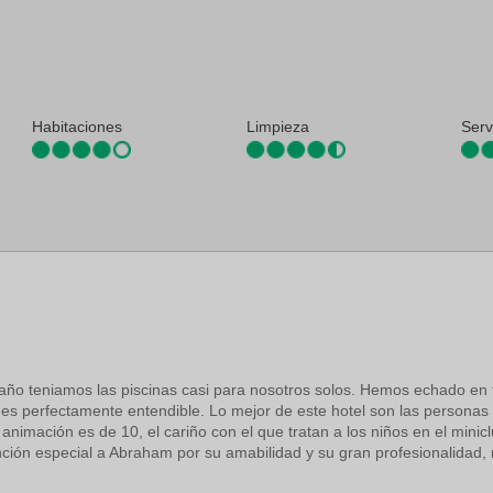
tiembre y el 2 de junio.
tenis
til
rvicios infantiles
de lavandería
Habitaciones
Limpieza
Serv
 año teniamos las piscinas casi para nosotros solos. Hemos echado en 
 es perfectamente entendible. Lo mejor de este hotel son las personas
 animación es de 10, el cariño con el que tratan a los niños en el min
 Aeropuerto Barcelona El Prat (BCN).
ión especial a Abraham por su amabilidad y su gran profesionalidad, 