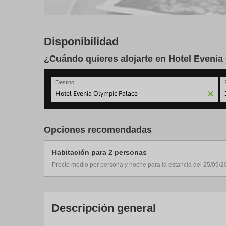
Disponibilidad
¿Cuándo quieres alojarte en Hotel Evenia
Destino
N
fo
to
Opciones recomendadas
in
wi
th
Habitación para 2 personas
ca
a
Precio medio por persona y noche para la estancia del 25/09/2
se
a
da
P
th
Descripción general
qu
m