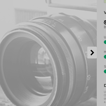
B
U
H
S
U
O
d
a