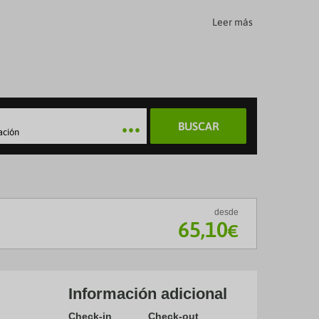
Leer más
BUSCAR
ación
desde
65
,10
€
Información adicional
Check-in
Check-out