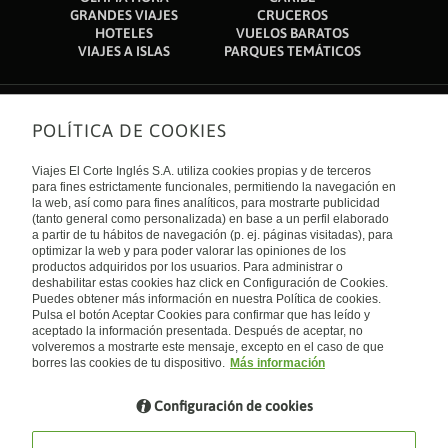
Fui en junio del 2019 por 1 semana, la verdad es un Hotel
Fui del 06 al 08 de diciembre del 2019, el área de cocina
GRANDES VIAJES
CRUCEROS
muy descuidado, todo es muy viejo, los climas tiran bastante
huele horrible. en el cuarto en el que nos hospedamos
HOTELES
VUELOS BARATOS
agua, en toda la semana no pudimos meternos a la alberca
empezó a caer agua por las lámparas hasta inundarse. Fui a
VIAJES A ISLAS
PARQUES TEMÁTICOS
por que no la limpian y estaba sucia, parecía agua de lago
recepción y se los comente, fueron a limpiar y dijeron que
(toda verde), lo único rescatable es al ubicación, esta sobre la
habían destapado unas tuberías y por eso se filtró el agua. Al
costera y de ahí te puedes mover a cualquier playa. Te
otro día paso lo mismo, y se los comente a los de recepción.
sugiero que no te quedes en este hotel.
pero ya no fueron a revisar. la alberca está bien sucia. El
POLÍTICA DE COOKIES
Sobre nosotros
gimnasio nada sirve, todo oxidado, no hay mancuernas. en
pocas palabras está abandonado. ya hasta la duela esta
Quiénes somos
Viajes El Corte Inglés S.A. utiliza cookies propias y de terceros
podrida. los espejos rotos.
Financiación
Enlaces de interés
para fines estrictamente funcionales, permitiendo la navegación en
Sostenibilidad
la web, así como para fines analíticos, para mostrarte publicidad
Turismo accesible
(tanto general como personalizada) en base a un perfil elaborado
Guías de viaje
Tarjeta El Corte Inglés
a partir de tu hábitos de navegación (p. ej. páginas visitadas), para
Catálogos
Trabaja con nosotros
Internacional
optimizar la web y para poder valorar las opiniones de los
Auto check-in
El Corte Inglés
productos adquiridos por los usuarios. Para administrar o
Condiciones Generales
Canal Ético
Política de privacidad
España
deshabilitar estas cookies haz click en Configuración de Cookies.
Política de cookies
Puedes obtener más información en nuestra Política de cookies.
Accesibilidad
Pulsa el botón Aceptar Cookies para confirmar que has leído y
Empresas/ Grupos
aceptado la información presentada. Después de aceptar, no
Visita nuestro blog
volveremos a mostrarte este mensaje, excepto en el caso de que
borres las cookies de tu dispositivo.
Más información
Blog de Viajes el Corte inglés
Configuración de cookies