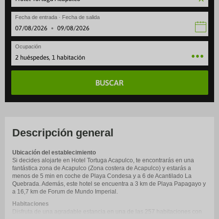
Fecha de entrada · Fecha de salida
·
Ocupación
2 huéspedes, 1 habitación
BUSCAR
Descripción general
Ubicación del establecimiento
Si decides alojarte en Hotel Tortuga Acapulco, te encontrarás en una
fantástica zona de Acapulco (Zona costera de Acapulco) y estarás a
menos de 5 min en coche de Playa Condesa y a 6 de Acantilado La
Quebrada. Además, este hotel se encuentra a 3 km de Playa Papagayo y
a 16,7 km de Forum de Mundo Imperial.
Habitaciones
Disfruta de una agradable estancia en una de las 257 habitaciones con