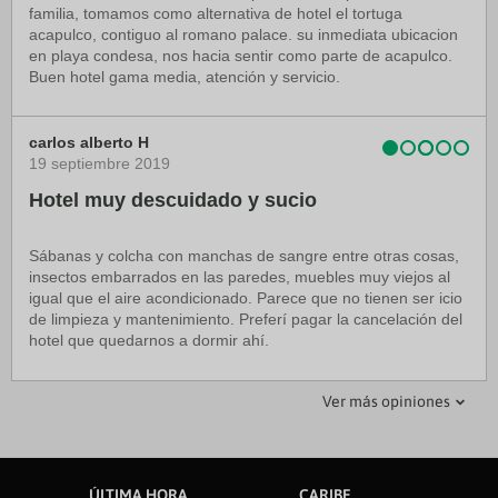
familia, tomamos como alternativa de hotel el tortuga
acapulco, contiguo al romano palace. su inmediata ubicacion
en playa condesa, nos hacia sentir como parte de acapulco.
Buen hotel gama media, atención y servicio.
carlos alberto H
19 septiembre 2019
Hotel muy descuidado y sucio
Sábanas y colcha con manchas de sangre entre otras cosas,
insectos embarrados en las paredes, muebles muy viejos al
igual que el aire acondicionado. Parece que no tienen ser icio
de limpieza y mantenimiento. Preferí pagar la cancelación del
hotel que quedarnos a dormir ahí.
CarlosCisnerosP
betusband
Ver más opiniones
01 noviembre 2019
09 diciembre 2019
Mal Hotel
ES UN ASCO
ÚLTIMA HORA
CARIBE