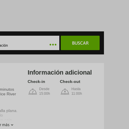
BUSCAR
ación
Información adicional
Check-in
Check-out
 minutos
Desde
Hasta
ice River
15:00h
11:00h
lla plana.
do
en caja
r más