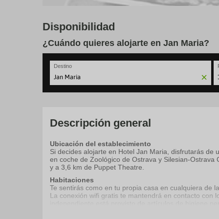
Disponibilidad
¿Cuándo quieres alojarte en Jan Maria?
Destino
N
fo
to
in
wi
Descripción general
th
ca
Ubicación del establecimiento
a
Si decides alojarte en Hotel Jan Maria, disfrutarás de
se
en coche de Zoológico de Ostrava y Silesian-Ostrava C
a
y a 3,6 km de Puppet Theatre.
da
P
Habitaciones
th
Te sentirás como en tu propia casa en cualquiera de la
qu
La conexión wifi gratis te mantendrá en contacto con l
m
independiente está provisto de artículos de higiene pe
k
fuerte, escritorio y teléfono.
to