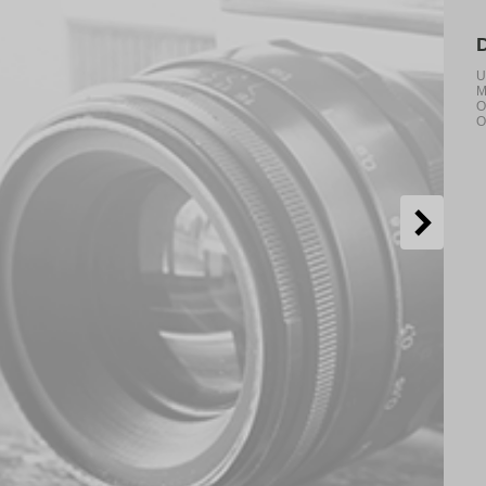
U
M
O
O