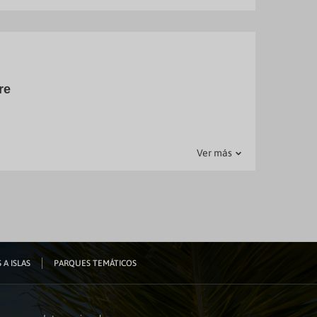
. Tienes
icio de
n horario
07:00 a
re
mento
ción de
Ver más
 A ISLAS
PARQUES TEMÁTICOS