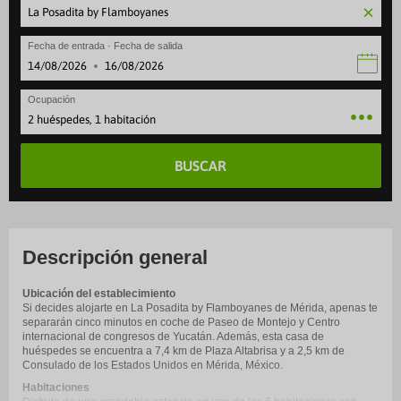
Fecha de entrada · Fecha de salida
·
Ocupación
2 huéspedes, 1 habitación
BUSCAR
Descripción general
Ubicación del establecimiento
Si decides alojarte en La Posadita by Flamboyanes de Mérida, apenas te
separarán cinco minutos en coche de Paseo de Montejo y Centro
internacional de congresos de Yucatán. Además, esta casa de
huéspedes se encuentra a 7,4 km de Plaza Altabrisa y a 2,5 km de
Consulado de los Estados Unidos en Mérida, México.
Habitaciones