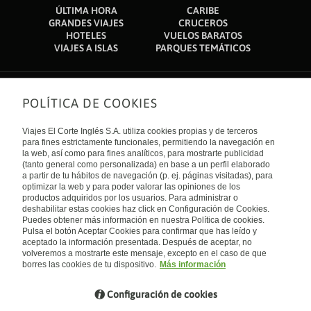
ÚLTIMA HORA
CARIBE
GRANDES VIAJES
CRUCEROS
HOTELES
VUELOS BARATOS
VIAJES A ISLAS
PARQUES TEMÁTICOS
POLÍTICA DE COOKIES
Sobre nosotros
Quiénes somos
Viajes El Corte Inglés S.A. utiliza cookies propias y de terceros
Financiación
Enlaces de interés
para fines estrictamente funcionales, permitiendo la navegación en
Sostenibilidad
la web, así como para fines analíticos, para mostrarte publicidad
Turismo accesible
(tanto general como personalizada) en base a un perfil elaborado
Guías de viaje
Tarjeta El Corte Inglés
a partir de tu hábitos de navegación (p. ej. páginas visitadas), para
Catálogos
Trabaja con nosotros
Internacional
optimizar la web y para poder valorar las opiniones de los
Auto check-in
El Corte Inglés
productos adquiridos por los usuarios. Para administrar o
Condiciones Generales
Canal Ético
Política de privacidad
España
deshabilitar estas cookies haz click en Configuración de Cookies.
Política de cookies
Puedes obtener más información en nuestra Política de cookies.
Accesibilidad
Pulsa el botón Aceptar Cookies para confirmar que has leído y
Empresas/ Grupos
aceptado la información presentada. Después de aceptar, no
Visita nuestro blog
volveremos a mostrarte este mensaje, excepto en el caso de que
borres las cookies de tu dispositivo.
Más información
Blog de Viajes el Corte inglés
Configuración de cookies