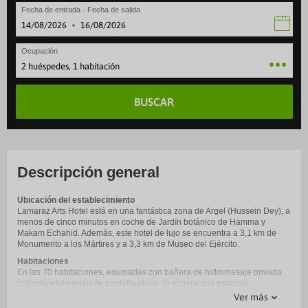
Fecha de entrada · Fecha de salida
·
Ocupación
2 huéspedes, 1 habitación
BUSCAR
Descripción general
Ubicación del establecimiento
Lamaraz Arts Hotel está en una fantástica zona de Argel (Hussein Dey), a
menos de cinco minutos en coche de Jardín botánico de Hamma y
Makam Echahid. Además, este hotel de lujo se encuentra a 3,1 km de
Monumento a los Mártires y a 3,3 km de Museo del Ejército.
Habitaciones
En las 70 habitaciones, equipadas con bañera de hidromasaje privada
cubierta y televisión de pantalla plana, te espera una estancia
inolvidable. La conexión wifi gratis te mantendrá en contacto con los
Ver más
tuyos. Además, podrás disfrutar de canales por satélite. El baño privado