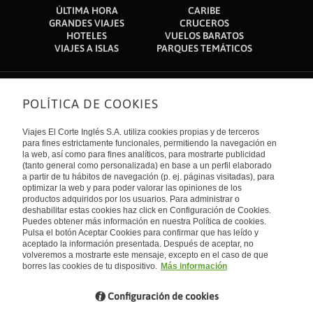
ÚLTIMA HORA
CARIBE
We stayed here on two separate nights. The first time we were
i booked here and send many emails and message through
GRANDES VIAJES
CRUCEROS
kept awake by an inconsiderate guest who played loud music
the reservation website even to the manager, to the face page
HOTELES
VUELOS BARATOS
until midnight. So on our return, despite being busy, the front-
and after many weeks no answers is that the best option in
VIAJES A ISLAS
PARQUES TEMÁTICOS
of-house girl took the trouble to make sure she gave us a
angelia? i think here is the only way i can get an answer from
quiet room on the top floor. The dinner buffet was generous
them
with plenty of choice although, sadly, no alcohol . Breakfast the
same. Great welcome and anything you want to eat. Theyll
POLÍTICA DE COOKIES
Sobre nosotros
cook a delicious fresh omelette. Fantastic views from the
dining room. Mostly I want to praise the staff who have been
Quiénes somos
Viajes El Corte Inglés S.A. utiliza cookies propias y de terceros
very well trained, are warm, friendly and welcoming and have
Financiación
Enlaces de interés
para fines estrictamente funcionales, permitiendo la navegación en
a can do attitude. They should be proud of themselves as
Sostenibilidad
la web, así como para fines analíticos, para mostrarte publicidad
Turismo accesible
should the manager.
(tanto general como personalizada) en base a un perfil elaborado
Guías de viaje
Tarjeta El Corte Inglés
a partir de tu hábitos de navegación (p. ej. páginas visitadas), para
Catálogos
Trabaja con nosotros
Internacional
optimizar la web y para poder valorar las opiniones de los
Auto check-in
El Corte Inglés
productos adquiridos por los usuarios. Para administrar o
Condiciones Generales
Canal Ético
Política de privacidad
España
deshabilitar estas cookies haz click en Configuración de Cookies.
Política de cookies
Puedes obtener más información en nuestra Política de cookies.
Accesibilidad
Pulsa el botón Aceptar Cookies para confirmar que has leído y
Empresas/ Grupos
aceptado la información presentada. Después de aceptar, no
Visita nuestro blog
volveremos a mostrarte este mensaje, excepto en el caso de que
borres las cookies de tu dispositivo.
Más información
Blog de Viajes el Corte inglés
Configuración de cookies