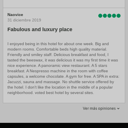
Naovice
31 diciembre 2019
Fabulous and luxury place
I enjoyed being in this hotel for about one week. Big and
modern rooms. Comfortable beds high quality material.
Friendly and smiley staff. Delicious breakfast and food, I
tasted the beeswax, it was delicious it was my first time it was
nice experience. A panoramic view restaurant. A 5 stars
breakfast. A Nespresso machine in the room with coffee
capsules, a welcome chocolate. A gym for free. A SPA in extra:
Jacuzzi, sauna and massage. No shuttle service offered by
the hotel. I don't like the location in the middle of a popular
neighborhood. voted best hotel by several sites.
TheBeckhams421
SPAINDOCTOR
Ver más opiniones
22 enero 2020
08 marzo 2020
Fabulous staff, comfortable rooms
lack of customer service , after 152 countries