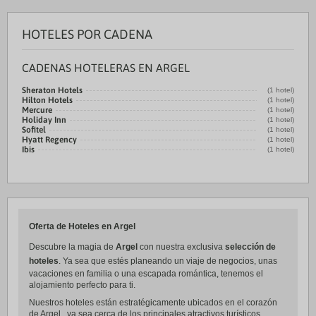
HOTELES POR CADENA
CADENAS HOTELERAS EN ARGEL
Sheraton Hotels
(1 hotel)
Hilton Hotels
(1 hotel)
Mercure
(1 hotel)
Holiday Inn
(1 hotel)
Sofitel
(1 hotel)
Hyatt Regency
(1 hotel)
Ibis
(1 hotel)
Oferta de Hoteles en Argel
Descubre la magia de
Argel
con nuestra exclusiva
selección de
hoteles
. Ya sea que estés planeando un viaje de negocios, unas
vacaciones en familia o una escapada romántica, tenemos el
alojamiento perfecto para ti.
Nuestros hoteles están estratégicamente ubicados en el corazón
de Argel , ya sea cerca de los principales atractivos turísticos,