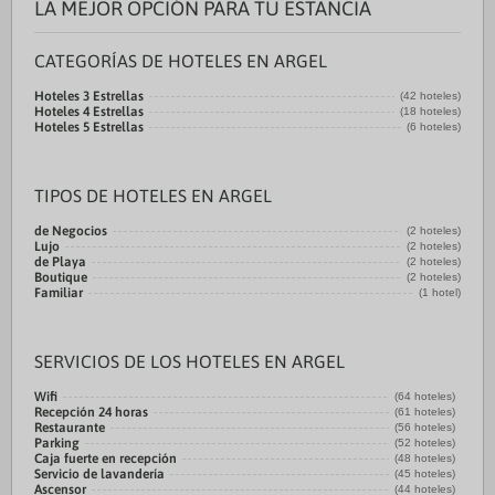
LA MEJOR OPCIÓN PARA TU ESTANCIA
CATEGORÍAS DE HOTELES EN ARGEL
Hoteles 3 Estrellas
(42 hoteles)
Hoteles 4 Estrellas
(18 hoteles)
Hoteles 5 Estrellas
(6 hoteles)
TIPOS DE HOTELES EN ARGEL
de Negocios
(2 hoteles)
Lujo
(2 hoteles)
de Playa
(2 hoteles)
Boutique
(2 hoteles)
Familiar
(1 hotel)
SERVICIOS DE LOS HOTELES EN ARGEL
Wifi
(64 hoteles)
Recepción 24 horas
(61 hoteles)
Restaurante
(56 hoteles)
Parking
(52 hoteles)
Caja fuerte en recepción
(48 hoteles)
Servicio de lavandería
(45 hoteles)
Ascensor
(44 hoteles)