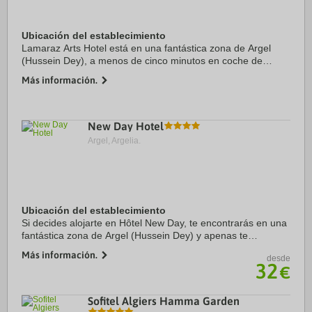
Ubicación del establecimiento
Lamaraz Arts Hotel está en una fantástica zona de Argel
(Hussein Dey), a menos de cinco minutos en coche de
Jardín botánico de Hamma y Makam Echahid. Además, este
Más información.
hotel de lujo se encuentra a 3,1 km de ...
New Day Hotel
Argel, Argelia.
Ubicación del establecimiento
Si decides alojarte en Hôtel New Day, te encontrarás en una
fantástica zona de Argel (Hussein Dey) y apenas te
separarán cinco minutos en coche de Jardín botánico de
Más información.
desde
Hamma y Museo del Ejército. Además, ...
32
€
Sofitel Algiers Hamma Garden