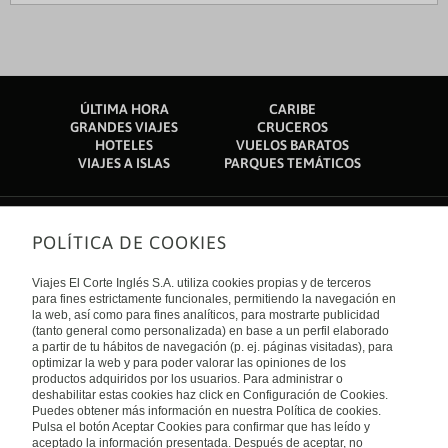
ÚLTIMA HORA
CARIBE
GRANDES VIAJES
CRUCEROS
HOTELES
VUELOS BARATOS
VIAJES A ISLAS
PARQUES TEMÁTICOS
POLÍTICA DE COOKIES
Sobre nosotros
Quiénes somos
Viajes El Corte Inglés S.A. utiliza cookies propias y de terceros
Financiación
Enlaces de interés
para fines estrictamente funcionales, permitiendo la navegación en
Sostenibilidad
la web, así como para fines analíticos, para mostrarte publicidad
Turismo accesible
(tanto general como personalizada) en base a un perfil elaborado
Guías de viaje
Tarjeta El Corte Inglés
a partir de tu hábitos de navegación (p. ej. páginas visitadas), para
Catálogos
Trabaja con nosotros
Internacional
optimizar la web y para poder valorar las opiniones de los
Auto check-in
El Corte Inglés
productos adquiridos por los usuarios. Para administrar o
Condiciones Generales
Canal Ético
deshabilitar estas cookies haz click en Configuración de Cookies.
Política de privacidad
España
Política de cookies
Puedes obtener más información en nuestra Política de cookies.
Accesibilidad
Pulsa el botón Aceptar Cookies para confirmar que has leído y
Empresas/ Grupos
aceptado la información presentada. Después de aceptar, no