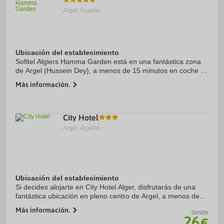
Argel, Argelia.
Ubicación del establecimiento
Sofitel Algiers Hamma Garden está en una fantástica zona
de Argel (Hussein Dey), a menos de 15 minutos en coche de
Jardín botánico de Hamma y Grotte de Cervantes. Además,
Más información.
este hotel de lujo se encuentra a ...
City Hotel
Argel, Argelia.
Ubicación del establecimiento
Si decides alojarte en City Hotel Alger, disfrutarás de una
fantástica ubicación en pleno centro de Argel, a menos de
cinco minutos en coche de Cathedrale du Sacre Coeur y
Más información.
desde
Museo Público Nacional de Bardo. ...
26
€