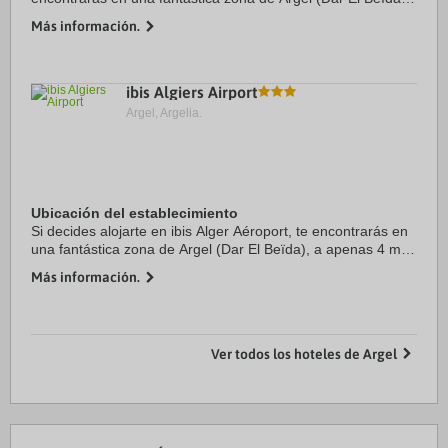
a apenas 4 min en coche de Centro comercial Bab Ezzouar
Más información.
y 6 de Jamaa El Jedid. Además, este ...
ibis Algiers Airport
Argel, Argelia.
Ubicación del establecimiento
Si decides alojarte en ibis Alger Aéroport, te encontrarás en
una fantástica zona de Argel (Dar El Beïda), a apenas 4 min
en coche de Centro comercial Bab Ezzouar y 5 de Jamaa El
Más información.
Jedid. Además, este hotel ...
Ver todos los hoteles de Argel