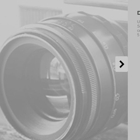
U
S
c
5