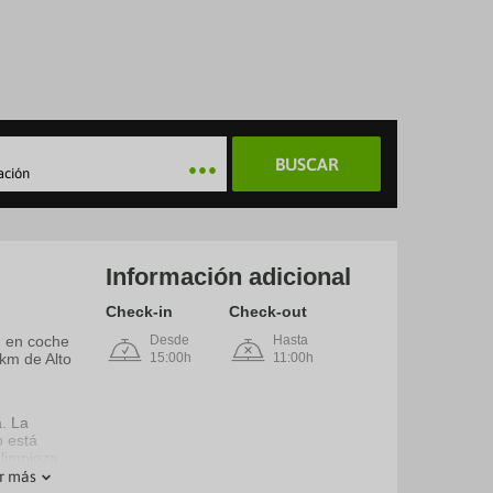
BUSCAR
ación
Información adicional
Check-in
Check-out
n en coche
Desde
Hasta
km de Alto
15:00h
11:00h
a. La
o está
 limpieza
r más