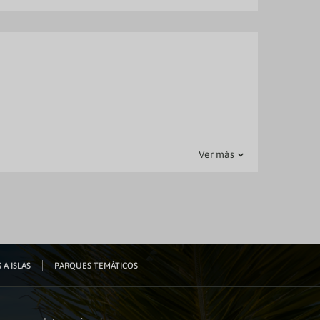
rá de nada!
istencia
Ver más
 A ISLAS
PARQUES TEMÁTICOS