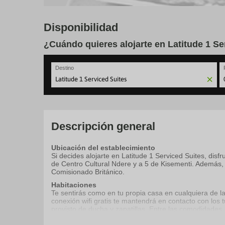
Disponibilidad
¿Cuándo quieres alojarte en Latitude 1 Se
Destino
N
fo
to
in
wi
Descripción general
th
ca
Ubicación del establecimiento
a
Si decides alojarte en Latitude 1 Serviced Suites, dis
se
de Centro Cultural Ndere y a 5 de Kisementi. Además, 
a
Comisionado Británico.
da
P
Habitaciones
th
Te sentirás como en tu propia casa en cualquiera de la
qu
conexión wifi gratis te mantendrá en contacto con los 
m
provisto de ducha y zapatillas. Entre las comodidades, 
k
disponible todos los días.
to