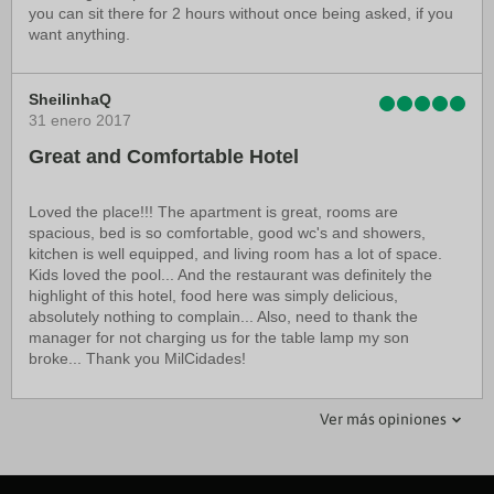
you can sit there for 2 hours without once being asked, if you
want anything.
SheilinhaQ
31 enero 2017
Great and Comfortable Hotel
Loved the place!!! The apartment is great, rooms are
spacious, bed is so comfortable, good wc's and showers,
kitchen is well equipped, and living room has a lot of space.
Kids loved the pool... And the restaurant was definitely the
highlight of this hotel, food here was simply delicious,
absolutely nothing to complain... Also, need to thank the
manager for not charging us for the table lamp my son
broke... Thank you MilCidades!
bfa1
bertyv
Ver más opiniones
10 febrero 2017
16 marzo 2017
Breve estadia en Benguela.
Excellent 3 bedroomed apartment with
Kitchenette. Restaurant a little slow.