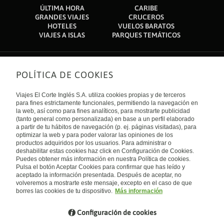
ÚLTIMA HORA
CARIBE
Apart hotel muy comodo y moderno. Habitaciones amplias.
GRANDES VIAJES
CRUCEROS
Personal amable. Piscina y bar al lado que favorecen el relax.
Stayed here for one night on business with a group of 8.
HOTELES
VUELOS BARATOS
Gimnasio moderno con varios equipos que permiten el
Rooms were well equipped and clean with comfortable beds.
VIAJES A ISLAS
PARQUES TEMÁTICOS
ejercicio fisico sin problemas. Tiene estacionamiento propio y
Reasonably equipped gym. Dinner in the restaurant was good
sin costo para los huespedes. Buen y rápido servicio de
but service was somewhat slow.
lavandería.
POLÍTICA DE COOKIES
Sobre nosotros
Quiénes somos
Viajes El Corte Inglés S.A. utiliza cookies propias y de terceros
Financiación
Enlaces de interés
para fines estrictamente funcionales, permitiendo la navegación en
Sostenibilidad
la web, así como para fines analíticos, para mostrarte publicidad
Turismo accesible
(tanto general como personalizada) en base a un perfil elaborado
Guías de viaje
Tarjeta El Corte Inglés
a partir de tu hábitos de navegación (p. ej. páginas visitadas), para
Catálogos
Trabaja con nosotros
Internacional
optimizar la web y para poder valorar las opiniones de los
Auto check-in
El Corte Inglés
productos adquiridos por los usuarios. Para administrar o
Condiciones Generales
Canal Ético
Política de privacidad
España
deshabilitar estas cookies haz click en Configuración de Cookies.
Política de cookies
Puedes obtener más información en nuestra Política de cookies.
Accesibilidad
Pulsa el botón Aceptar Cookies para confirmar que has leído y
Empresas/ Grupos
aceptado la información presentada. Después de aceptar, no
Visita nuestro blog
volveremos a mostrarte este mensaje, excepto en el caso de que
borres las cookies de tu dispositivo.
Más información
Blog de Viajes el Corte inglés
Configuración de cookies