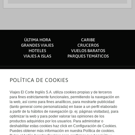
ÚLTIMA HORA
CARIBE
GRANDES VIAJES
CRUCEROS
HOTELES
VUELOS BARATOS
VIAJES A ISLAS
PARQUES TEMÁTICOS
POLÍTICA DE COOKIES
Sobre nosotros
Quiénes somos
Viajes El Corte Inglés S.A. utiliza cookies propias y de terceros
Financiación
Enlaces de interés
para fines estrictamente funcionales, permitiendo la navegación en
Sostenibilidad
la web, así como para fines analíticos, para mostrarte publicidad
Turismo accesible
(tanto general como personalizada) en base a un perfil elaborado
Guías de viaje
Tarjeta El Corte Inglés
a partir de tu hábitos de navegación (p. ej. páginas visitadas), para
Catálogos
Trabaja con nosotros
Internacional
optimizar la web y para poder valorar las opiniones de los
Auto check-in
El Corte Inglés
productos adquiridos por los usuarios. Para administrar o
Condiciones Generales
Canal Ético
deshabilitar estas cookies haz click en Configuración de Cookies.
Política de privacidad
España
Política de cookies
Puedes obtener más información en nuestra Política de cookies.