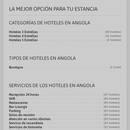
LA MEJOR OPCIÓN PARA TU ESTANCIA
CATEGORÍAS DE HOTELES EN ANGOLA
Hoteles 3 Estrellas
(38 hoteles)
Hoteles 4 Estrellas
(11 hoteles)
Hoteles 5 Estrellas
(3 hoteles)
TIPOS DE HOTELES EN ANGOLA
Boutique
(1 hotel)
SERVICIOS DE LOS HOTELES EN ANGOLA
Recepción 24 horas
(47 hoteles)
Wifi
(46 hoteles)
Restaurante
(45 hoteles)
Bar-Lounge
(42 hoteles)
Parking
(40 hoteles)
Salas de reunión
(39 hoteles)
Atención en varios idiomas
(35 hoteles)
Servicio de lavandería
(34 hoteles)
Servicios de tintorería
(31 hoteles)