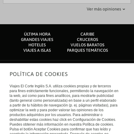
mdsara
Morito94
Ver más opiniones
01 mayo 2018
19 febrero 2020
Para llegar a dormir
Muy buen hotel 3 estrellas.
ÚLTIMA HORA
CARIBE
Pasé únicamente una noche ahí. El mobiliario y las
No es para exigentes. Bastante bien ubicado, aunque esta
GRANDES VIAJES
CRUCEROS
instalaciones son anticuadas y el wifi jamás conectó. La cama
sobre una plaza comercial, literalmente, el pequeño
HOTELES
VUELOS BARATOS
está dura y las almohadas también. Sin embargo, mi
restaurante de abajo muy agradable, solo fui por un cafecito y
VIAJES A ISLAS
PARQUES TEMÁTICOS
habitación estaba limpia y en recepción fueron muy amables.
un bisquet, estuvo riquísimo. Relación costo-beneficio muy
Buena ubicación.
buena, pagamos aproximadamente $350 por noche por
persona (habitación cuádruple). Excelente opción para llegar
a dormir 1 o 2 días.
POLÍTICA DE COOKIES
Sobre nosotros
Quiénes somos
Viajes El Corte Inglés S.A. utiliza cookies propias y de terceros
Financiación
Enlaces de interés
para fines estrictamente funcionales, permitiendo la navegación en
Sostenibilidad
la web, así como para fines analíticos, para mostrarte publicidad
Turismo accesible
(tanto general como personalizada) en base a un perfil elaborado
Guías de viaje
Tarjeta El Corte Inglés
a partir de tu hábitos de navegación (p. ej. páginas visitadas), para
Catálogos
Trabaja con nosotros
Internacional
optimizar la web y para poder valorar las opiniones de los
Auto check-in
El Corte Inglés
productos adquiridos por los usuarios. Para administrar o
Condiciones Generales
Canal Ético
Política de privacidad
España
deshabilitar estas cookies haz click en Configuración de Cookies.
Política de cookies
Puedes obtener más información en nuestra Política de cookies.
Accesibilidad
Pulsa el botón Aceptar Cookies para confirmar que has leído y
Empresas/ Grupos