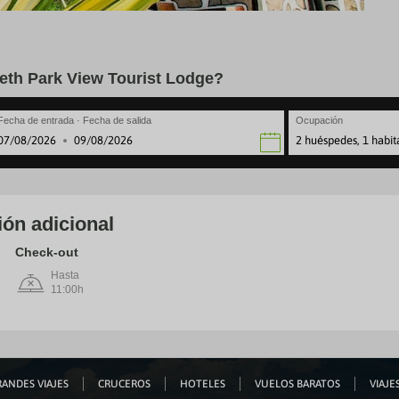
eth Park View Tourist Lodge?
Fecha de entrada · Fecha de salida
Ocupación
2 huéspedes, 1 habit
·
avigate
Navigate
rward
backward
to
teract
interact
th
with
ión adicional
e
the
lendar
calendar
Check-out
nd
and
lect
Hasta
select
11:00h
a
te.
date.
ress
Press
e
the
estion
question
ark
mark
ey
key
ANDES VIAJES
CRUCEROS
HOTELES
VUELOS BARATOS
VIAJES
to