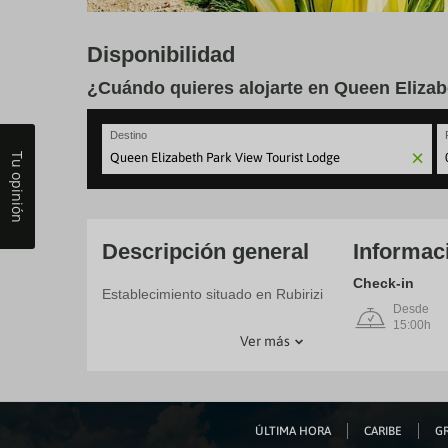
Disponibilidad
¿Cuándo quieres alojarte en Queen Elizab
Destino
Tu opinión
N
fo
to
in
wi
Descripción general
Informac
th
ca
Check-in
Establecimiento situado en Rubirizi
a
Desde
se
15:00h
a
Ver más
da
P
th
qu
m
k
ÚLTIMA HORA
CARIBE
GR
to