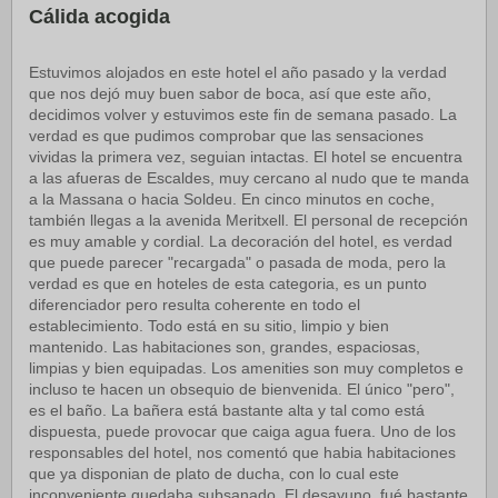
Cálida acogida
Estuvimos alojados en este hotel el año pasado y la verdad
que nos dejó muy buen sabor de boca, así que este año,
decidimos volver y estuvimos este fin de semana pasado. La
verdad es que pudimos comprobar que las sensaciones
vividas la primera vez, seguian intactas. El hotel se encuentra
a las afueras de Escaldes, muy cercano al nudo que te manda
a la Massana o hacia Soldeu. En cinco minutos en coche,
también llegas a la avenida Meritxell. El personal de recepción
es muy amable y cordial. La decoración del hotel, es verdad
que puede parecer "recargada" o pasada de moda, pero la
verdad es que en hoteles de esta categoria, es un punto
diferenciador pero resulta coherente en todo el
establecimiento. Todo está en su sitio, limpio y bien
mantenido. Las habitaciones son, grandes, espaciosas,
limpias y bien equipadas. Los amenities son muy completos e
incluso te hacen un obsequio de bienvenida. El único "pero",
es el baño. La bañera está bastante alta y tal como está
dispuesta, puede provocar que caiga agua fuera. Uno de los
responsables del hotel, nos comentó que habia habitaciones
que ya disponian de plato de ducha, con lo cual este
inconveniente quedaba subsanado. El desayuno, fué bastante