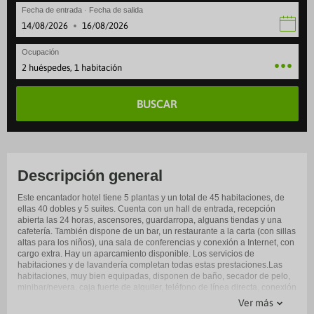
Fecha de entrada · Fecha de salida
·
Ocupación
2 huéspedes, 1 habitación
BUSCAR
Descripción general
Este encantador hotel tiene 5 plantas y un total de 45 habitaciones, de
ellas 40 dobles y 5 suites. Cuenta con un hall de entrada, recepción
abierta las 24 horas, ascensores, guardarropa, alguans tiendas y una
cafetería. También dispone de un bar, un restaurante a la carta (con sillas
altas para los niños), una sala de conferencias y conexión a Internet, con
cargo extra. Hay un aparcamiento disponible. Los servicios de
habitaciones y de lavandería completan todas estas prestaciones.Las
habitaciones, muy bien equipadas, disponen de baño, secador de pelo,
minibar/nevera, caja fuerte de alquiler, teléfono de línea directa, conexión
a Internet y TV vía satélite o por cable.
Ver más