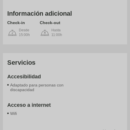
Información adicional
Check-in
Check-out
Desde
Hasta
15:00h
11:00h
Servicios
Accesibilidad
Adaptado para personas con
discapacidad
Acceso a internet
Wifi
Actividades - Tiempo libre
Generales
Medios de comunicación/tecnología
Servicios