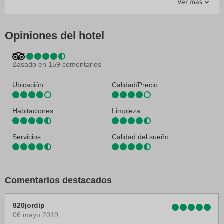
Ver más
Masajes
Caja fuerte
Aire acondicionado
Ascensor
Piscina cubierta
Guardaequipajes
Centro de negocios
Piscina exterior
Jardin
Servicio de conserjería
Solarium
Restaurante
Servicio de habitaciones
Opiniones del hotel
Spa
Servicio de lavandería
Terraza
Tiendas en el hotel
Basado en 159 comentarios
Ubicación
Calidad/Precio
Habitaciones
Limpieza
Servicios
Calidad del sueño
Comentarios destacados
820jordip
06 mayo 2019