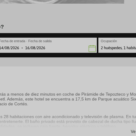
o?
Fecha de entrada · Fecha de salida
Ocupación
2 huéspedes, 1 habit
·
avigate
Navigate
rward
backward
to
teract
interact
th
with
e
the
lendar
calendar
nd
and
starás a menos de diez minutos en coche de Pirámide de Tepozteco y Mo
lect
select
epetl. Además, este hotel se encuentra a 17,5 km de Parque acuático Si
a
cio de Cortés.
te.
date.
ress
Press
e
the
s 28 habitaciones con aire acondicionado y televisión de plasma. En tu
estion
question
entretenerte. El baño privado está provisto de cabezal de ducha tipo llu
ark
mark
idades, se incluyen caja fuerte, hervidor eléctrico y teléfono.
ey
key
Ve
to