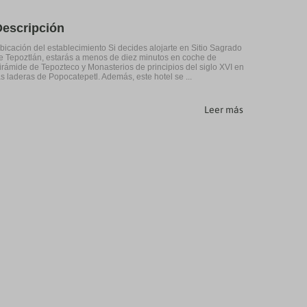
Descripción
bicación del establecimiento Si decides alojarte en Sitio Sagrado
e Tepoztlán, estarás a menos de diez minutos en coche de
irámide de Tepozteco y Monasterios de principios del siglo XVI en
as laderas de Popocatepetl. Además, este hotel se ...
Leer más