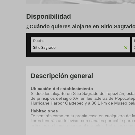
Disponibilidad
¿Cuándo quieres alojarte en Sitio Sagrad
Destino
N
fo
to
in
wi
Descripción general
th
ca
Ubicación del establecimiento
a
Si decides alojarte en Sitio Sagrado de Tepoztlán, e
se
de principios del siglo XVI en las laderas de Popocat
a
Hurricane Harbor Oaxtepec y a 30,1 km de Museo pala
da
P
Habitaciones
th
Te sentirás como en tu propia casa en cualquiera de la
qu
libres tendrás un televisor con canales por cable para 
m
artículos de higiene personal gratuitos. Entre las comod
k
to
Servicios