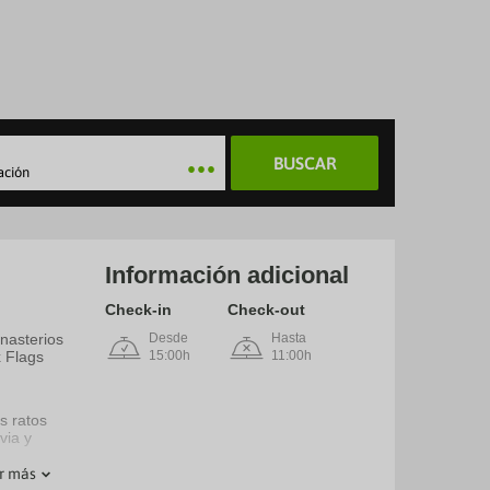
BUSCAR
ación
Información adicional
Check-in
Check-out
nasterios
Desde
Hasta
x Flags
15:00h
11:00h
s ratos
via y
r más