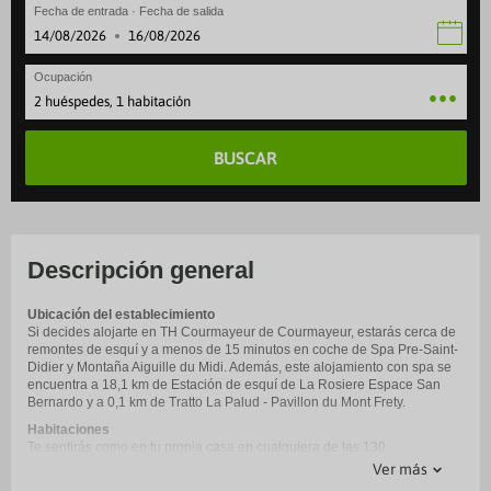
Fecha de entrada · Fecha de salida
·
Ocupación
2 huéspedes, 1 habitación
BUSCAR
Descripción general
Ubicación del establecimiento
Si decides alojarte en TH Courmayeur de Courmayeur, estarás cerca de
remontes de esquí y a menos de 15 minutos en coche de Spa Pre-Saint-
Didier y Montaña Aiguille du Midi. Además, este alojamiento con spa se
encuentra a 18,1 km de Estación de esquí de La Rosiere Espace San
Bernardo y a 0,1 km de Tratto La Palud - Pavillon du Mont Frety.
Habitaciones
Te sentirás como en tu propia casa en cualquiera de las 130
habitaciones con minibar y televisión de pantalla plana. Mantén el
Ver más
contacto con los tuyos gracias a la la conexión wifi gratis. El baño privado