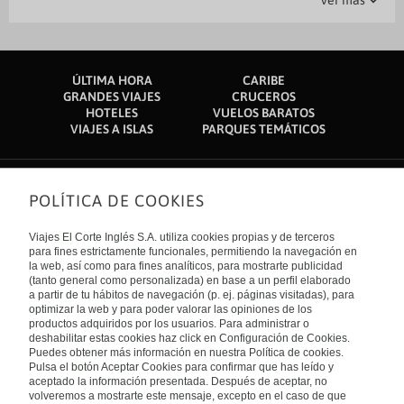
Ver más
Teleférico de Mont Blanc: 1,1 km
Gimnasio
Parking
Recepción 24 horas
Guardaequipajes
Ascensor
Traslado al Aeropuerto
Piscina cubierta
Parking de pago
Jardin
Bar-Lounge
Val Ferret: 1,5 km
Courmayeur Ski Area: 2,4 km
Piscina para niños
Restaurante
Caja fuerte en recepción
Sauna
Guardaesquís
Centro de eventos Courmayeur Forum Sport Center: 2,4 km
Iglesia de San Pantaléon: 2,6 km
Spa
Información turística
Salas de reunión
Santuario de Notre Dame de la Guérison: 2,7 km
ÚLTIMA HORA
CARIBE
Teleférico de Dolonne: 2,8 km
Salón de banquetes
Servicio de conserjería
GRANDES VIAJES
CRUCEROS
Ski In: 2,8 km
HOTELES
VUELOS BARATOS
Val Veny: 3 km
Servicio de lavandería
Terraza
VIAJES A ISLAS
PARQUES TEMÁTICOS
Teleférico de Courmayeur: 3,3 km
Telesilla de Zerotta: 4,4 km
El aeropuerto más práctico para llegar a TH Courmayeur se encuentra
en Aeropuerto Internacional de Turín (TRN): 151,7 km
POLÍTICA DE COOKIES
Sobre nosotros
Quiénes somos
Viajes El Corte Inglés S.A. utiliza cookies propias y de terceros
Financiación
Enlaces de interés
para fines estrictamente funcionales, permitiendo la navegación en
Sostenibilidad
la web, así como para fines analíticos, para mostrarte publicidad
Turismo accesible
(tanto general como personalizada) en base a un perfil elaborado
Guías de viaje
Tarjeta El Corte Inglés
a partir de tu hábitos de navegación (p. ej. páginas visitadas), para
Catálogos
Trabaja con nosotros
Internacional
optimizar la web y para poder valorar las opiniones de los
Auto check-in
El Corte Inglés
productos adquiridos por los usuarios. Para administrar o
Condiciones Generales
Canal Ético
deshabilitar estas cookies haz click en Configuración de Cookies.
Política de privacidad
España
Política de cookies
Puedes obtener más información en nuestra Política de cookies.
Accesibilidad
Pulsa el botón Aceptar Cookies para confirmar que has leído y
Empresas/ Grupos
aceptado la información presentada. Después de aceptar, no
Visita nuestro blog
volveremos a mostrarte este mensaje, excepto en el caso de que