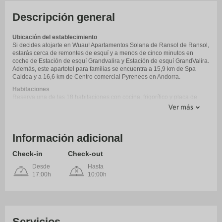
Descripción general
Ubicación del establecimiento
Si decides alojarte en Wuau! Apartamentos Solana de Ransol de Ransol,
estarás cerca de remontes de esquí y a menos de cinco minutos en
coche de Estación de esquí Grandvalira y Estación de esquí GrandValira.
Además, este apartotel para familias se encuentra a 15,9 km de Spa
Caldea y a 16,6 km de Centro comercial Pyrenees en Andorra.
Habitaciones
Reserva una de las 18 habitaciones con cocina, frigorífico y placa de
cocina, y disfruta de una estancia inolvidable. Mantén el contacto con los
Ver más
tuyos gracias a la la conexión wifi gratis. Entre las comodidades, se
incluyen caja fuerte y una zona de estar separada.
Servicios
Información adicional
No te pierdas las instalaciones recreativas a tu disposición, que incluyen
una piscina cubierta y sauna. Otros servicios de este apartotel incluyen
Check-in
Check-out
conexión a Internet wifi gratis, servicios de conserjería y una zona
recreativa o sala de juegos.
Desde
Hasta
17:00h
10:00h
Para comer
En este apartotel tienes un restaurante y una cafetería a tu disposición
para comer algo. Qué mejor forma de acabar el día que con una bebida
en el bar o lounge. Se ofrece un desayuno bufé todos los días con un
coste adicional.
Servicios
Servicios de negocios y otros