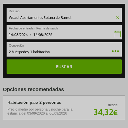
Destino
Fecha de entrada · Fecha de salida
·
Ocupación
2 huéspedes, 1 habitación
BUSCAR
Opciones recomendadas
Habitación para 2 personas
desde
34
,32
Precio medio por persona y noche para la
€
estancia del 03/09/2026 al 06/09/2026