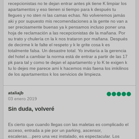
recepcionistas no te dejan entrar antes pk tiene K limpiar los
apartamentos y eso tienen si tiempo para k después tu
llegues y no sten ni las camas echas. No volveremos jamás
aki y por supuesto mis recomendaciones a la gente no van a
ser precisamente buenas ya k pensamos incluso poner una
hoja de reclamación a las recepcionistas de la mañana. Por
su trato y chulería cn la k nos trataron por mañana. Después
de decirme k le falte el respeto y k le grite cosa k es
totalmente falsa. Un desastre total. Yo invitaría a la gerencia
del hotel a cambiar la norma está de entrar a partir de las 17
pk para tal y como te dejan el apartamento y lo K te exigen k
tu lo dejes me parece ami k hacemos más faena los imkilinos
de los apartamentos k los servicios de limpieza.
ataliajb
03 enero 2019
Sin duda, volveré
Es cierto que cuando llegas con las maletas es complicado el
acceso, entrada a pie por un parking, ascensor,
escaleras....pero una vez instalado, es espectacular. Los