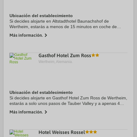
Ubicación del establecimiento
Si decides alojarte en Altstadthotel Baunachshof de
Wertheim, estarás a menos de 15 minutos en coche de
Centro comercial Wertheim Village y Tauber Valley. Además,
Más información.
este hotel se encuentra a 0,2 km de Main ...
Gasthof Hotel Zum Ross
Wertheim, Alemania.
Ubicación del establecimiento
Si decides alojarte en Gasthof Hotel Zum Ross de Wertheim,
estarás a solo unos pasos de Tauber Valley y a apenas 4
min en coche de St. Venantius. Además, este hotel se
Más información.
encuentra a 3,9 km de Main Hiking ...
Hotel Weisses Rossel