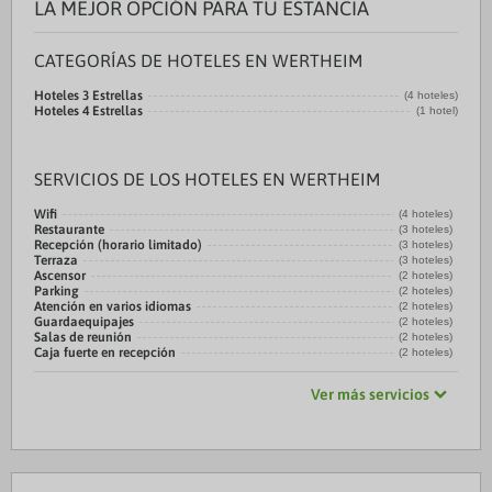
LA MEJOR OPCIÓN PARA TU ESTANCIA
CATEGORÍAS DE HOTELES EN WERTHEIM
Hoteles 3 Estrellas
(4 hoteles)
Hoteles 4 Estrellas
(1 hotel)
SERVICIOS DE LOS HOTELES EN WERTHEIM
Wifi
(4 hoteles)
Restaurante
(3 hoteles)
Recepción (horario limitado)
(3 hoteles)
Terraza
(3 hoteles)
Ascensor
(2 hoteles)
Parking
(2 hoteles)
Atención en varios idiomas
(2 hoteles)
Guardaequipajes
(2 hoteles)
Salas de reunión
(2 hoteles)
Caja fuerte en recepción
(2 hoteles)
Ver más servicios