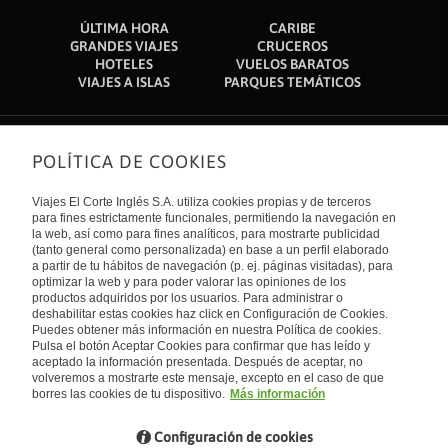
ÚLTIMA HORA
CARIBE
GRANDES VIAJES
CRUCEROS
HOTELES
VUELOS BARATOS
VIAJES A ISLAS
PARQUES TEMÁTICOS
POLÍTICA DE COOKIES
Sobre nosotros
Quiénes somos
Viajes El Corte Inglés S.A. utiliza cookies propias y de terceros
Financiación
Enlaces de interés
para fines estrictamente funcionales, permitiendo la navegación en
Sostenibilidad
la web, así como para fines analíticos, para mostrarte publicidad
Turismo accesible
(tanto general como personalizada) en base a un perfil elaborado
Guías de viaje
Tarjeta El Corte Inglés
a partir de tu hábitos de navegación (p. ej. páginas visitadas), para
Catálogos
Trabaja con nosotros
Internacional
optimizar la web y para poder valorar las opiniones de los
Auto check-in
El Corte Inglés
productos adquiridos por los usuarios. Para administrar o
Condiciones Generales
Canal Ético
deshabilitar estas cookies haz click en Configuración de Cookies.
Política de privacidad
España
Política de cookies
Puedes obtener más información en nuestra Política de cookies.
Accesibilidad
Pulsa el botón Aceptar Cookies para confirmar que has leído y
Empresas/ Grupos
aceptado la información presentada. Después de aceptar, no
Visita nuestro blog
volveremos a mostrarte este mensaje, excepto en el caso de que
borres las cookies de tu dispositivo.
Más información
Blog de Viajes el Corte inglés
Configuración de cookies