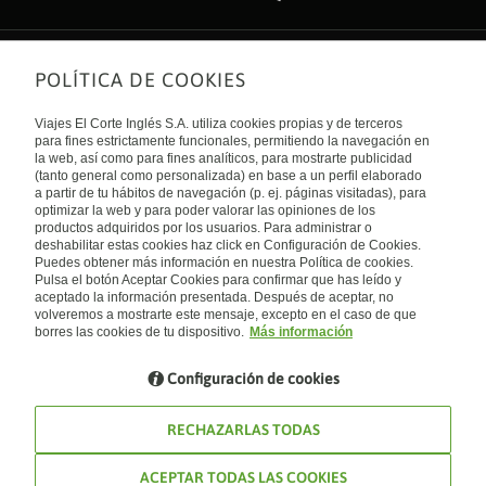
POLÍTICA DE COOKIES
Sobre nosotros
Quiénes somos
Viajes El Corte Inglés S.A. utiliza cookies propias y de terceros
Financiación
Enlaces de interés
para fines estrictamente funcionales, permitiendo la navegación en
Sostenibilidad
la web, así como para fines analíticos, para mostrarte publicidad
Turismo accesible
(tanto general como personalizada) en base a un perfil elaborado
Guías de viaje
Tarjeta El Corte Inglés
a partir de tu hábitos de navegación (p. ej. páginas visitadas), para
Catálogos
Trabaja con nosotros
Internacional
optimizar la web y para poder valorar las opiniones de los
Auto check-in
El Corte Inglés
productos adquiridos por los usuarios. Para administrar o
Condiciones Generales
Canal Ético
deshabilitar estas cookies haz click en Configuración de Cookies.
Política de privacidad
España
Política de cookies
Puedes obtener más información en nuestra Política de cookies.
Accesibilidad
Pulsa el botón Aceptar Cookies para confirmar que has leído y
Empresas/ Grupos
aceptado la información presentada. Después de aceptar, no
Visita nuestro blog
volveremos a mostrarte este mensaje, excepto en el caso de que
borres las cookies de tu dispositivo.
Más información
Blog de Viajes el Corte inglés
Configuración de cookies
RECHAZARLAS TODAS
ACEPTAR TODAS LAS COOKIES