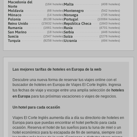
Macedonia del
Malta
(164 hoteles)
(408 hoteles)
Norte
Moldavia
Montenegro
(68 hoteles)
(542 hoteles)
Mónaco
Noruega
(14 hoteles)
(735 hoteles)
Polonia
Portugal
(6138 hoteles)
(10084 hoteles)
Reino Unido
República Checa
(15632 hoteles)
(1843 hoteles)
Rumania
Rusia
(1661 hoteles)
(4701 hoteles)
San Marino
Serbia
(18 hoteles)
(446 hoteles)
Suecia
Suiza
(1547 hoteles)
(2276 hoteles)
Turquía
Ucrania
(9258 hoteles)
(494 hoteles)
Las mejores tarifas de hoteles en Europa de la web
Descubre una nueva forma de reservar tus viajes online con el
buscador de hoteles en Europa de Viajes El Corte Inglés. Ingresa
tus fechas de viaje y escoge entre una amplia selección de
hoteles
en Europa
para tus próximas vacaciones o viajes de negocios.
Un hotel para cada ocasión
Viajes El Corte Inglés aumenta día a día su directorio de hoteles en
Europa para que puedas encontrar el hotel perfecto para cada
ocasión. Reserva el hotel de tus sueños para tu luna de miel o un
hotel económico para tu escapada de fin de semana, siempre con