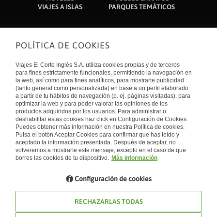
VIAJES A ISLAS
PARQUES TEMÁTICOS
POLÍTICA DE COOKIES
Sobre nosotros
Quiénes somos
Viajes El Corte Inglés S.A. utiliza cookies propias y de terceros
Financiación
Enlaces de interés
para fines estrictamente funcionales, permitiendo la navegación en
Sostenibilidad
la web, así como para fines analíticos, para mostrarte publicidad
Turismo accesible
(tanto general como personalizada) en base a un perfil elaborado
Guías de viaje
Tarjeta El Corte Inglés
a partir de tu hábitos de navegación (p. ej. páginas visitadas), para
Catálogos
Trabaja con nosotros
Internacional
optimizar la web y para poder valorar las opiniones de los
Auto check-in
El Corte Inglés
productos adquiridos por los usuarios. Para administrar o
Condiciones Generales
Canal Ético
deshabilitar estas cookies haz click en Configuración de Cookies.
Política de privacidad
España
Política de cookies
Puedes obtener más información en nuestra Política de cookies.
Accesibilidad
Pulsa el botón Aceptar Cookies para confirmar que has leído y
Empresas/ Grupos
aceptado la información presentada. Después de aceptar, no
Visita nuestro blog
volveremos a mostrarte este mensaje, excepto en el caso de que
borres las cookies de tu dispositivo.
Más información
Blog de Viajes el Corte inglés
Configuración de cookies
RECHAZARLAS TODAS