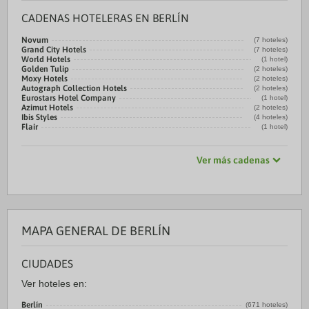
CADENAS HOTELERAS EN BERLÍN
Novum
(7 hoteles)
Grand City Hotels
(7 hoteles)
World Hotels
(1 hotel)
Golden Tulip
(2 hoteles)
Moxy Hotels
(2 hoteles)
Autograph Collection Hotels
(2 hoteles)
Eurostars Hotel Company
(1 hotel)
Azimut Hotels
(2 hoteles)
Ibis Styles
(4 hoteles)
Flair
(1 hotel)
Ver más cadenas
MAPA GENERAL DE BERLÍN
CIUDADES
Ver hoteles en:
Berlín
(671 hoteles)