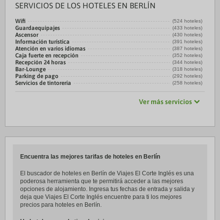
SERVICIOS DE LOS HOTELES EN BERLÍN
Wifi
(524 hoteles)
Guardaequipajes
(433 hoteles)
Ascensor
(430 hoteles)
Información turística
(391 hoteles)
Atención en varios idiomas
(387 hoteles)
Caja fuerte en recepción
(352 hoteles)
Recepción 24 horas
(344 hoteles)
Bar-Lounge
(318 hoteles)
Parking de pago
(292 hoteles)
Servicios de tintorería
(258 hoteles)
Ver más servicios
Encuentra las mejores tarifas de hoteles en Berlín
El buscador de hoteles en Berlín de Viajes El Corte Inglés es una
poderosa herramienta que te permitirá acceder a las mejores
opciones de alojamiento. Ingresa tus fechas de entrada y salida y
deja que Viajes El Corte Inglés encuentre para ti los mejores
precios para hoteles en Berlín.