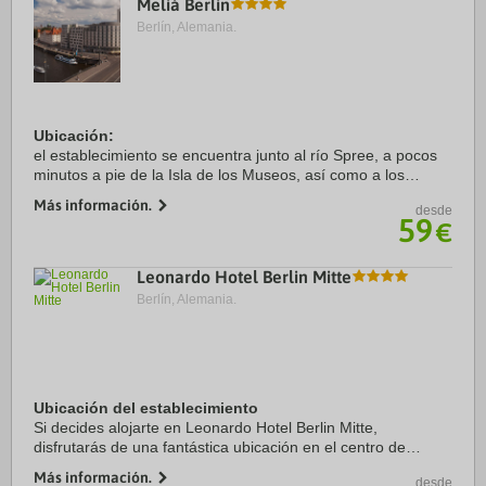
Meliá Berlin
Berlín, Alemania.
Ubicación:
el establecimiento se encuentra junto al río Spree, a pocos
minutos a pie de la Isla de los Museos, así como a los
monumentos y lugares de interés como la Puerta de
Más información.
desde
Brandenburgo, Alexanderplatz, el Reichstag o el barrio de ...
59
€
Leonardo Hotel Berlin Mitte
Berlín, Alemania.
Ubicación del establecimiento
Si decides alojarte en Leonardo Hotel Berlin Mitte,
disfrutarás de una fantástica ubicación en el centro de
Berlín, a unos pasos de Friedrichstrasse y a solo 15 min a
Más información.
desde