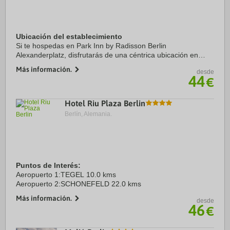
Ubicación del establecimiento
Si te hospedas en Park Inn by Radisson Berlin
Alexanderplatz, disfrutarás de una céntrica ubicación en
Berlín, a solo diez minutos a pie de Plaza Alexanderplatz y
Más información.
desde
Torre de telecomunicaciones de Berlín. ...
44
€
Hotel Riu Plaza Berlin
Berlín, Alemania.
Puntos de Interés:
Aeropuerto 1:TEGEL 10.0 kms
Aeropuerto 2:SCHONEFELD 22.0 kms
Más información.
desde
46
€