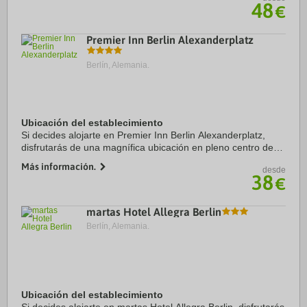
pie de Puerta de Brandemburgo. Además, ...
48
€
Premier Inn Berlin Alexanderplatz
Berlín, Alemania.
Ubicación del establecimiento
Si decides alojarte en Premier Inn Berlin Alexanderplatz,
disfrutarás de una magnífica ubicación en pleno centro de
Berlín, a solo 15 minutos a pie de Plaza Alexanderplatz y
Más información.
desde
Torre de telecomunicaciones de ...
38
€
martas Hotel Allegra Berlin
Berlín, Alemania.
Ubicación del establecimiento