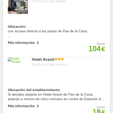
Pas De La Casa, Andorra.
Ubicación:
con acceso directo a las pistas de Pas de la Casa.
Habitaciones:
Más información.
desde
dispone de 63 habitaciones para 2, 3, 4 y 5 personas
104
€
(algunas de ellas comunicadas, con balcón y con vistas a las
pistas) equipadas con baño y ...
Hotel Avanti
Pas De La Casa, Andorra.
Ubicación del establecimiento
Si decides alojarte en Hotel Avanti de Pas de la Casa,
estarás a menos de cinco minutos en coche de Estación de
esquí Grandvalira y Estación de esquí de Pas de la Casa.
Más información.
desde
Además, este hotel se encuentra a 27 ...
18
€