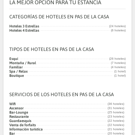
LA MEJOR OPCIÓN PARA TU ESTANCIA
CATEGORÍAS DE HOTELES EN PAS DE LA CASA
Hoteles 3 Estrellas
(24 hoteles)
Hoteles 4 Estrellas
(6 hoteles)
TIPOS DE HOTELES EN PAS DE LA CASA
Esquí
(26 hoteles)
Montaña / Rural
(7 hoteles)
Familiar
(4 hoteles)
Spa / Relax
(1 hotel)
Boutique
(1 hotel)
SERVICIOS DE LOS HOTELES EN PAS DE LA CASA
Wifi
(36 hoteles)
Ascensor
(31 hoteles)
Bar-Lounge
(25 hoteles)
Restaurante
(23 hoteles)
Guardaesquís
(22 hoteles)
Venta de forfaits
(22 hoteles)
Información turística
(21 hoteles)
Bar
(20 hoteles)