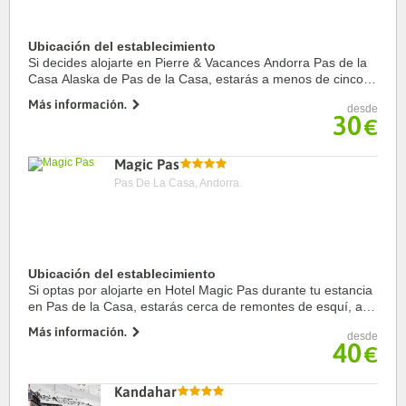
Ubicación del establecimiento
Si decides alojarte en Pierre & Vacances Andorra Pas de la
Casa Alaska de Pas de la Casa, estarás a menos de cinco
minutos en coche de Estación de esquí Grandvalira y
Más información.
desde
Estación de esquí de Pas de la Casa. ...
30
€
Magic Pas
Pas De La Casa, Andorra.
Ubicación del establecimiento
Si optas por alojarte en Hotel Magic Pas durante tu estancia
en Pas de la Casa, estarás cerca de remontes de esquí, a
pocos pasos de Grandvalira Ski Resort y a apenas 5 min a
Más información.
desde
pie de Telesilla TSD4 Pas De ...
40
€
Kandahar