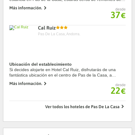
esquí, a pocos pasos de Estación de esquí de Pas de la
Más información.
desde
Casa y Grandvalira Ski Resort. ...
37
€
Cal Ruiz
Pas De La Casa, Andorra.
Ubicación del establecimiento
Si decides alojarte en Hotel Cal Ruiz, disfrutarás de una
fantástica ubicación en el centro de Pas de la Casa, a
apenas cinco minutos en coche de Estación de esquí
Más información.
desde
Grandvalira y Les Abelletes Lake Trail. ...
22
€
Ver todos los hoteles de Pas De La Casa