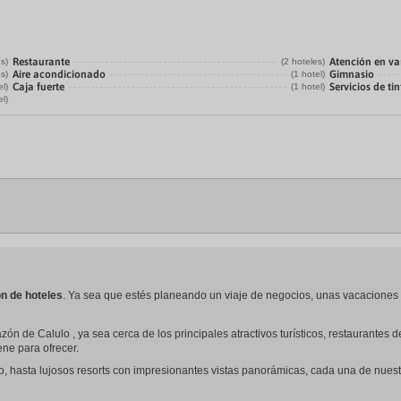
Restaurante
Atención en va
es)
(2 hoteles)
Aire acondicionado
Gimnasio
es)
(1 hotel)
Caja fuerte
Servicios de tin
el)
(1 hotel)
el)
n de hoteles
. Ya sea que estés planeando un viaje de negocios, unas vacaciones
ón de Calulo , ya sea cerca de los principales atractivos turísticos, restaurante
iene para ofrecer.
o, hasta lujosos resorts con impresionantes vistas panorámicas, cada una de nues