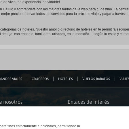
 de vivir una experiencia inolvidable!
n Calulo y sorpréndete con las mejores tarifas de la web para tu destino. La centra
 mejor precio, reservar todos los servicios para tu próximo viaje y pagar a través 
s categorías de hoteles. Nuestro amplio directorio de hoteles en te permitirá escoger
l de lujo, con encanto, familiares, urbanos, en la montaña… según tu estilo y el mot
ANDES VIAJES
CRUCEROS
HOTELES
VUELOS BARATOS
VIAJES
e nosotros
Enlaces de interés
s somos
Guías de viaje
iación
Catálogos
bilidad
Auto check-in
o accesible
Condiciones Generales
 para fines estrictamente funcionales, permitiendo la