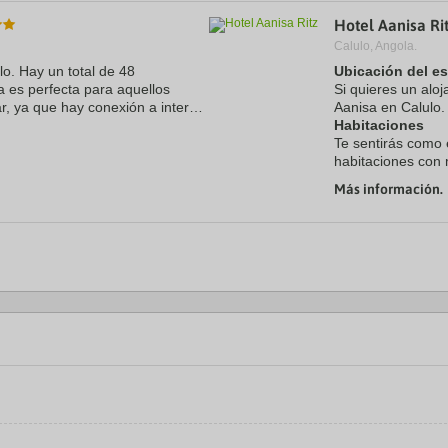
a
Hotel Aanisa Ri
te.
date.
ress
Press
Calulo, Angola.
e
the
lo. Hay un total de 48
Ubicación del e
estion
question
a es perfecta para aquellos
Si quieres un aloj
ark
mark
r, ya que hay conexión a internet
Aanisa en Calulo.
ey
key
abuta ofrece servicio de ...
Habitaciones
to
t
get
Te sentirás como 
e
the
habitaciones con m
eyboard
keyboard
Más información.
ortcuts
shortcuts
r
for
hanging
changing
tes.
dates.