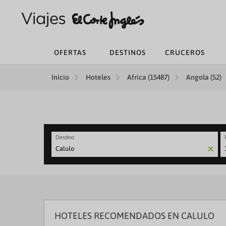
OFERTAS
DESTINOS
CRUCEROS
Inicio
Hoteles
Africa (15487)
Angola (52)
Destino
N
fo
to
in
wi
th
ca
HOTELES RECOMENDADOS EN CALULO
a
se