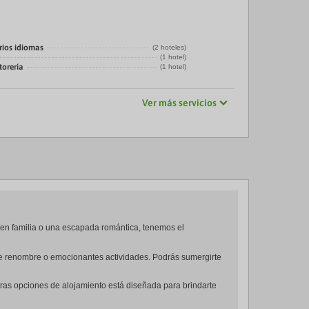
rios idiomas
(2 hoteles)
(1 hotel)
torería
(1 hotel)
Ver más servicios
 en familia o una escapada romántica, tenemos el
s de renombre o emocionantes actividades. Podrás sumergirte
tras opciones de alojamiento está diseñada para brindarte