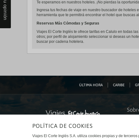
Tu opinión
Te esperamos en nuestros hoteles. ¡No pierdas la oportunidad
Ingresa tus fechas de viaje en nuestro buscador de hoteles e
herramienta que te permitirá encontrar el hotel que buscas al
Reservas Más Cómodas y Seguras
Viajes El Corte Inglés te ofrece tarifas en Calulo en todas la
otros; por perfil de alojamiento seleccionar si deseas un hote
buscar por cadena hotelera.
ÚLTIMA HORA
CARIBE
GR
Sobr
Quiéne
POLÍTICA DE COOKIES
Financ
Sosteni
Turism
Viajes El Corte Inglés S.A. utiliza cookies propias y de terceros