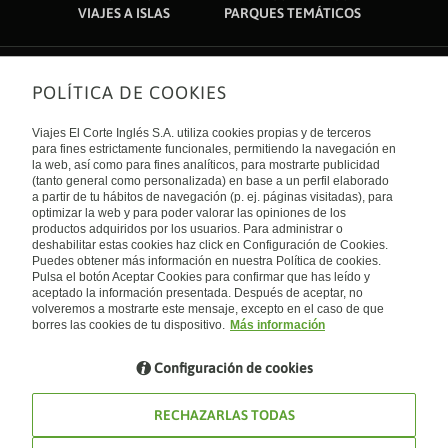
VIAJES A ISLAS
PARQUES TEMÁTICOS
POLÍTICA DE COOKIES
Sobre nosotros
Quiénes somos
Viajes El Corte Inglés S.A. utiliza cookies propias y de terceros
Financiación
Enlaces de interés
para fines estrictamente funcionales, permitiendo la navegación en
Sostenibilidad
la web, así como para fines analíticos, para mostrarte publicidad
Turismo accesible
(tanto general como personalizada) en base a un perfil elaborado
Guías de viaje
Tarjeta El Corte Inglés
a partir de tu hábitos de navegación (p. ej. páginas visitadas), para
Catálogos
Trabaja con nosotros
Internacional
optimizar la web y para poder valorar las opiniones de los
Auto check-in
El Corte Inglés
productos adquiridos por los usuarios. Para administrar o
Condiciones Generales
Canal Ético
deshabilitar estas cookies haz click en Configuración de Cookies.
Política de privacidad
España
Política de cookies
Puedes obtener más información en nuestra Política de cookies.
Accesibilidad
Pulsa el botón Aceptar Cookies para confirmar que has leído y
Empresas/ Grupos
aceptado la información presentada. Después de aceptar, no
Visita nuestro blog
volveremos a mostrarte este mensaje, excepto en el caso de que
borres las cookies de tu dispositivo.
Más información
Blog de Viajes el Corte inglés
Configuración de cookies
RECHAZARLAS TODAS