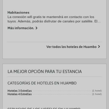
Habitaciones
La conexión wifi gratis te mantendrá en contacto con los
tuyos. Además, podrás disfrutar de canales por satélite. El
baño privado con bañera o ducha está provisto de artículos
Más información.
de higiene personal gratuitos y secadores de ...
Ver todos los hoteles de Huambo
LA MEJOR OPCIÓN PARA TU ESTANCIA
CATEGORÍAS DE HOTELES EN HUAMBO
Hoteles 3 Estrellas
(1 hotel)
Hoteles 4 Estrellas
(1 hotel)