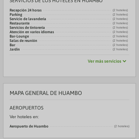
SERVICIOS DE LOS HOTELES EN HUAMBO
Recepción 24 horas
(2 hoteles)
Parking
(2 hoteles)
Servicio de lavandería
(2 hoteles)
Restaurante
(2 hoteles)
Servicios de tintorería
(2 hoteles)
Atención en varios idiomas
(2 hoteles)
Bar-Lounge
(2 hoteles)
Salas de reunión
(2 hoteles)
Bar
(2 hoteles)
Jardin
(2 hoteles)
Ver más servicios
MAPA GENERAL DE HUAMBO
AEROPUERTOS
Ver hoteles en:
Aeropuerto de Huambo
(2 hoteles)