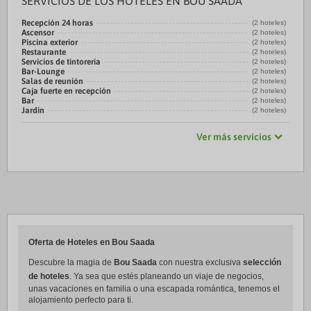
SERVICIOS DE LOS HOTELES EN BOU SAADA
Recepción 24 horas
(2 hoteles)
Ascensor
(2 hoteles)
Piscina exterior
(2 hoteles)
Restaurante
(2 hoteles)
Servicios de tintorería
(2 hoteles)
Bar-Lounge
(2 hoteles)
Salas de reunión
(2 hoteles)
Caja fuerte en recepción
(2 hoteles)
Bar
(2 hoteles)
Jardin
(2 hoteles)
Ver más servicios
Oferta de Hoteles en Bou Saada
Descubre la magia de
Bou Saada
con nuestra exclusiva
selección
de hoteles
. Ya sea que estés planeando un viaje de negocios,
unas vacaciones en familia o una escapada romántica, tenemos el
alojamiento perfecto para ti.