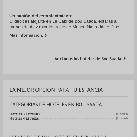
Ubicación del establecimiento
Si decides alojarte en Le Caid de Bou Saada, estarás a
menos de diez minutos a pie de Museo Nasreddine Dinet y
Mezquita Abdullah bin Masood. Además, este hotel se
Más información.
encuentra a 0,8 km de Plaza del Mártir de ...
Ver todos los hoteles de Bou Saada
LA MEJOR OPCIÓN PARA TU ESTANCIA
CATEGORÍAS DE HOTELES EN BOU SAADA
Hoteles 3 Estrellas
(1 hotel)
Hoteles 4 Estrellas
(1 hotel)