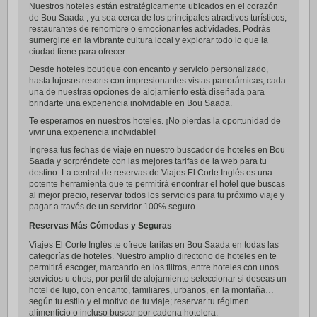
Nuestros hoteles están estratégicamente ubicados en el corazón
de Bou Saada , ya sea cerca de los principales atractivos turísticos,
restaurantes de renombre o emocionantes actividades. Podrás
sumergirte en la vibrante cultura local y explorar todo lo que la
ciudad tiene para ofrecer.
Desde hoteles boutique con encanto y servicio personalizado,
hasta lujosos resorts con impresionantes vistas panorámicas, cada
una de nuestras opciones de alojamiento está diseñada para
brindarte una experiencia inolvidable en Bou Saada.
Te esperamos en nuestros hoteles. ¡No pierdas la oportunidad de
vivir una experiencia inolvidable!
Ingresa tus fechas de viaje en nuestro buscador de hoteles en Bou
Saada y sorpréndete con las mejores tarifas de la web para tu
destino. La central de reservas de Viajes El Corte Inglés es una
potente herramienta que te permitirá encontrar el hotel que buscas
al mejor precio, reservar todos los servicios para tu próximo viaje y
pagar a través de un servidor 100% seguro.
Reservas Más Cómodas y Seguras
Viajes El Corte Inglés te ofrece tarifas en Bou Saada en todas las
categorías de hoteles. Nuestro amplio directorio de hoteles en te
permitirá escoger, marcando en los filtros, entre hoteles con unos
servicios u otros; por perfil de alojamiento seleccionar si deseas un
hotel de lujo, con encanto, familiares, urbanos, en la montaña…
según tu estilo y el motivo de tu viaje; reservar tu régimen
alimenticio o incluso buscar por cadena hotelera.