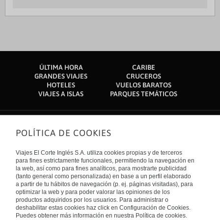
ÚLTIMA HORA
CARIBE
GRANDES VIAJES
CRUCEROS
HOTELES
VUELOS BARATOS
VIAJES A ISLAS
PARQUES TEMÁTICOS
POLÍTICA DE COOKIES
Sobre nosotros
Quiénes somos
Viajes El Corte Inglés S.A. utiliza cookies propias y de terceros
Financiación
Enlaces de interés
para fines estrictamente funcionales, permitiendo la navegación en
Sostenibilidad
la web, así como para fines analíticos, para mostrarte publicidad
Turismo accesible
(tanto general como personalizada) en base a un perfil elaborado
Guías de viaje
Tarjeta El Corte Inglés
a partir de tu hábitos de navegación (p. ej. páginas visitadas), para
Catálogos
Trabaja con nosotros
Internacional
optimizar la web y para poder valorar las opiniones de los
Auto check-in
El Corte Inglés
productos adquiridos por los usuarios. Para administrar o
Condiciones Generales
Canal Ético
deshabilitar estas cookies haz click en Configuración de Cookies.
Política de privacidad
España
Política de cookies
Puedes obtener más información en nuestra Política de cookies.