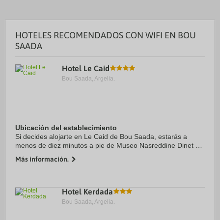
HOTELES RECOMENDADOS CON WIFI EN BOU
SAADA
Hotel Le Caid
Bou Saada, Argelia.
Ubicación del establecimiento
Si decides alojarte en Le Caid de Bou Saada, estarás a
menos de diez minutos a pie de Museo Nasreddine Dinet y
Mezquita Abdullah bin Masood. Además, este hotel se
Más información.
encuentra a 0,8 km de Plaza del Mártir de ...
Hotel Kerdada
Bou Saada, Argelia.