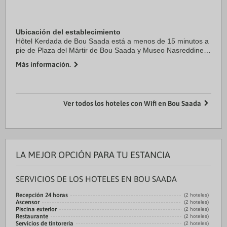
Ubicación del establecimiento
Hôtel Kerdada de Bou Saada está a menos de 15 minutos a
pie de Plaza del Mártir de Bou Saada y Museo Nasreddine
Dinet. Además, este hotel se encuentra a 0,9 km de
Más información.
Mezquita Abdullah bin ...
Ver todos los hoteles con Wifi en Bou Saada
LA MEJOR OPCIÓN PARA TU ESTANCIA
SERVICIOS DE LOS HOTELES EN BOU SAADA
Recepción 24 horas
(2 hoteles)
Ascensor
(2 hoteles)
Piscina exterior
(2 hoteles)
Restaurante
(2 hoteles)
Servicios de tintorería
(2 hoteles)