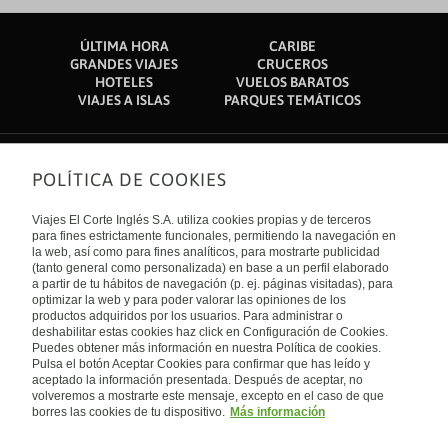
ÚLTIMA HORA
CARIBE
GRANDES VIAJES
CRUCEROS
HOTELES
VUELOS BARATOS
VIAJES A ISLAS
PARQUES TEMÁTICOS
POLÍTICA DE COOKIES
Sobre nosotros
Quiénes somos
Viajes El Corte Inglés S.A. utiliza cookies propias y de terceros
Financiación
Enlaces de interés
para fines estrictamente funcionales, permitiendo la navegación en
Sostenibilidad
la web, así como para fines analíticos, para mostrarte publicidad
Turismo accesible
(tanto general como personalizada) en base a un perfil elaborado
Guías de viaje
Tarjeta El Corte Inglés
a partir de tu hábitos de navegación (p. ej. páginas visitadas), para
Catálogos
Trabaja con nosotros
Internacional
optimizar la web y para poder valorar las opiniones de los
Auto check-in
El Corte Inglés
productos adquiridos por los usuarios. Para administrar o
Condiciones Generales
Canal Ético
deshabilitar estas cookies haz click en Configuración de Cookies.
Política de privacidad
España
Política de cookies
Puedes obtener más información en nuestra Política de cookies.
Accesibilidad
Pulsa el botón Aceptar Cookies para confirmar que has leído y
Empresas/ Grupos
aceptado la información presentada. Después de aceptar, no
Visita nuestro blog
volveremos a mostrarte este mensaje, excepto en el caso de que
borres las cookies de tu dispositivo.
Más información
Blog de Viajes el Corte inglés